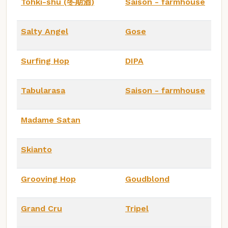
Tohki-shu (冬期酒)
Saison - farmhouse
Salty Angel
Gose
Surfing Hop
DIPA
Tabularasa
Saison - farmhouse
Madame Satan
Skianto
Grooving Hop
Goudblond
Grand Cru
Tripel