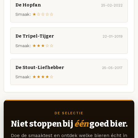
De Hopfan
25-02-2022
Smaak:
★☆☆☆☆
De Tripel-Tijger
22-01-2019
Smaak:
★★★☆☆
De Stout-Liefhebber
25-05-2017
Smaak:
★★★★☆
DE SELECTIE
Niet stoppen bij
één
goed bier.
Doe de smaaktest en ontdek welke bieren écht in