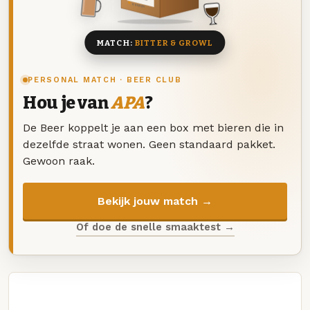
8 BIEREN
MATCH:
BITTER & GROWL
PERSONAL MATCH · BEER CLUB
Hou je van
APA
?
De Beer koppelt je aan een box met bieren die in
dezelfde straat wonen. Geen standaard pakket.
Gewoon raak.
Bekijk jouw match →
Of doe de snelle smaaktest →