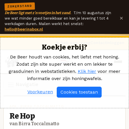
ZOMERSTAND
De Beer ligt met z'n voetjes in het zand.
T/m 10 augustus zijn
×
we wat minder goed bereikbaar en kan je levering 1 tot 4
werkdagen duren. Mailen werkt het snelst:
hello@beerinabox.nl
Ik heb een vraag
Contact
Inloggen
Koekje erbij?
De Beer houdt van cookies, het liefst met honing.
Zodat zijn site super werkt en om lekker te
grasduinen in webstatistieken.
Klik hier
voor meer
informatie over zijn honingwafels.
Navigatie
Voorkeuren
Cookies toestaan
APA · BIRRA TOCCALMATTO
Re Hop
van Birra Toccalmatto