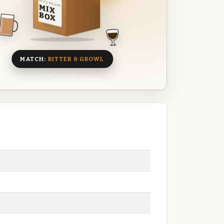
DEZE MAAND
MIX
BOX
8 BIEREN
MATCH:
BITTER & GROWL