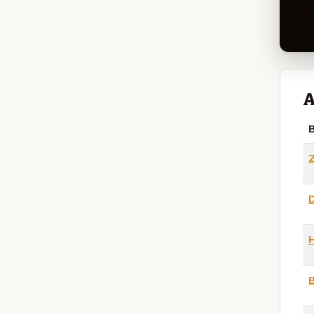
A
B
D