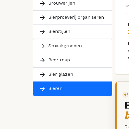
Brouwerijen
H
Bierproeverij organiseren
Bierstijlen
Smaakgroepen
Beer map
Bier glazen
Bieren
P
De