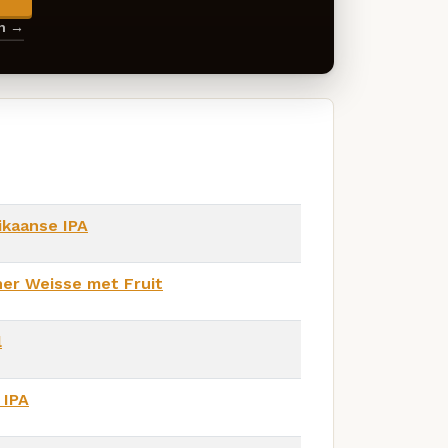
en →
kaanse IPA
ner Weisse met Fruit
l
 IPA