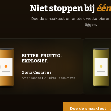
Niet stoppen bij
één
Doe de smaaktest en ontdek welke bieren 
liggen.
BITTER. FRUITIG.
EXPLOSIEF.
Zona Cesarini
Amerikaanse IPA · Birra Toccalmatto
Doe de smaaktest 