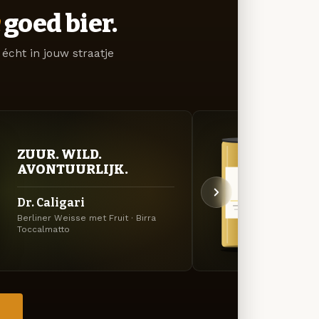
goed bier.
écht in jouw straatje
ZUUR. WILD.
GOU
AVONTUURLIJK.
ZAC
Dr. Caligari
Hopp
Berliner Weisse met Fruit · Birra
Tripel 
Toccalmatto
→