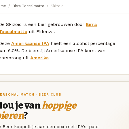
ome
Birra Toccalmatto
Skizoid
De Skizoid is een bier gebrouwen door
Birra
Toccalmatto
uit Fidenza.
Deze
Amerikaanse IPA
heeft een alcohol percentage
van 6.0%. De bierstijl Amerikaanse IPA komt van
oorsprong uit
Amerika
.
ERSONAL MATCH · BEER CLUB
Hou je van
hoppige
bieren
?
 Beer koppelt je aan een box met IPA's, pale