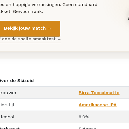
les en hoppige verrassingen. Geen standaard
akket. Gewoon raak.
Bekijk jouw match →
f doe de snelle smaaktest →
Over de Skizoid
Brouwer
Birra Toccalmatto
ierstijl
Amerikaanse IPA
Alcohol
6.0%
Herkomst
Fidenza