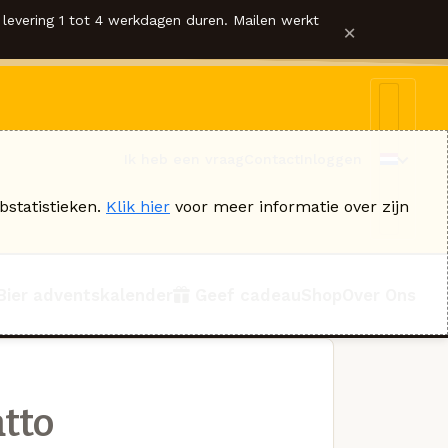
levering 1 tot 4 werkdagen duren. Mailen werkt
×
Ik heb een vraag
Contact
Inloggen
bstatistieken.
Klik hier
voor meer informatie over zijn
Bier adventskalender
Geef cadeau
Shop
Over Ons
tto