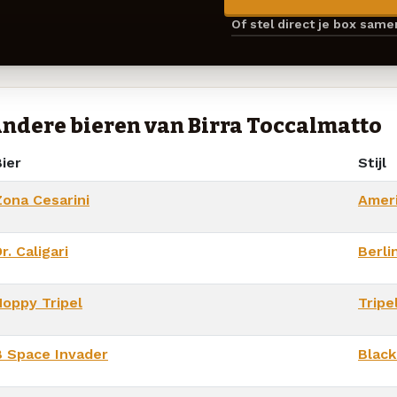
Of stel direct je box sam
ndere bieren van Birra Toccalmatto
ier
Stijl
Zona Cesarini
Ameri
r. Caligari
Berli
Hoppy Tripel
Tripe
B Space Invader
Black