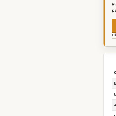
a
p
O
B