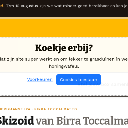
d.
T/m 10 augustus zijn we wat minder goed bereikbaar en kan je 
Koekje erbij?
dat zijn site super werkt en om lekker te grasduinen in we
honingwafels.
Voorkeuren
Cookies toestaan
Stel jouw box samen
MERIKAANSE IPA · BIRRA TOCCALMATTO
Skizoid
van Birra Toccalma