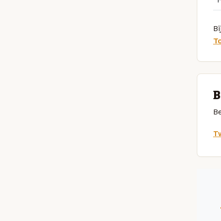
Bi
T
B
Be
Tw