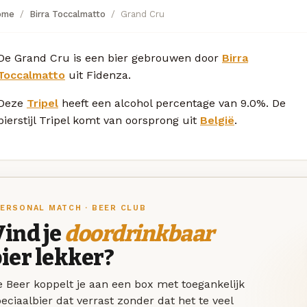
ome
Birra Toccalmatto
Grand Cru
De Grand Cru is een bier gebrouwen door
Birra
Toccalmatto
uit Fidenza.
Deze
Tripel
heeft een alcohol percentage van 9.0%. De
bierstijl Tripel komt van oorsprong uit
België
.
ERSONAL MATCH · BEER CLUB
ind je
doordrinkbaar
ier lekker?
 Beer koppelt je aan een box met toegankelijk
eciaalbier dat verrast zonder dat het te veel