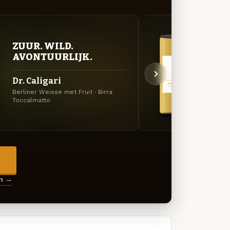
ZUUR. WILD.
GOU
AVONTUURLIJK.
ZAC
Dr. Caligari
Hopp
Berliner Weisse met Fruit · Birra
Tripel 
Toccalmatto
→
en →