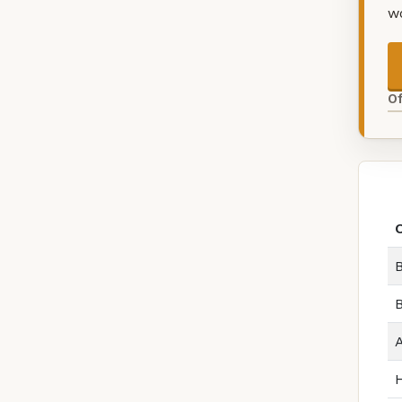
w
O
B