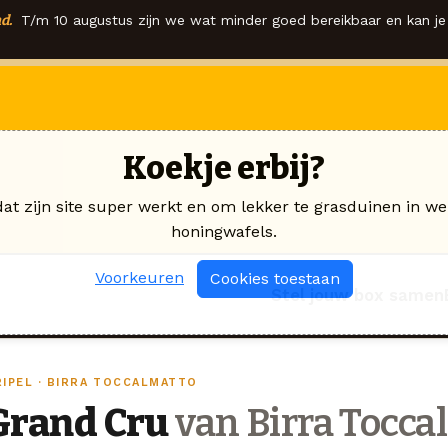
d.
T/m 10 augustus zijn we wat minder goed bereikbaar en kan je 
Koekje erbij?
dat zijn site super werkt en om lekker te grasduinen in we
honingwafels.
Voorkeuren
Cookies toestaan
Stel jouw box samen
RIPEL · BIRRA TOCCALMATTO
Grand Cru
van Birra Tocca