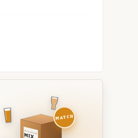
MATCH
DEZE MAAND
MIX