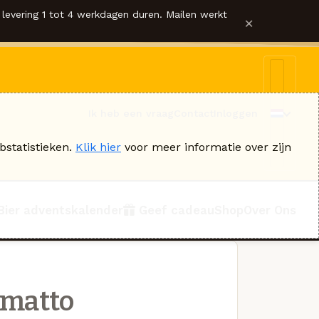
levering 1 tot 4 werkdagen duren. Mailen werkt
×
Ik heb een vraag
Contact
Inloggen
bstatistieken.
Klik hier
voor meer informatie over zijn
Bier adventskalender
Geef cadeau
Shop
Over Ons
lmatto