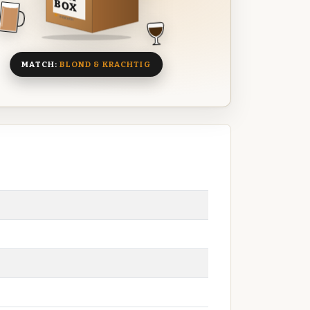
BOX
8 BIEREN
MATCH:
BLOND & KRACHTIG