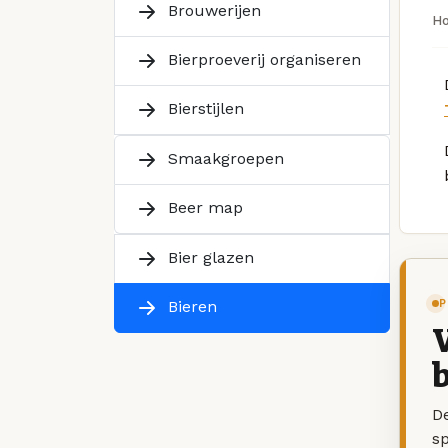
Brouwerijen
H
Bierproeverij organiseren
Bierstijlen
Smaakgroepen
Beer map
Bier glazen
P
Bieren
V
b
De
sp