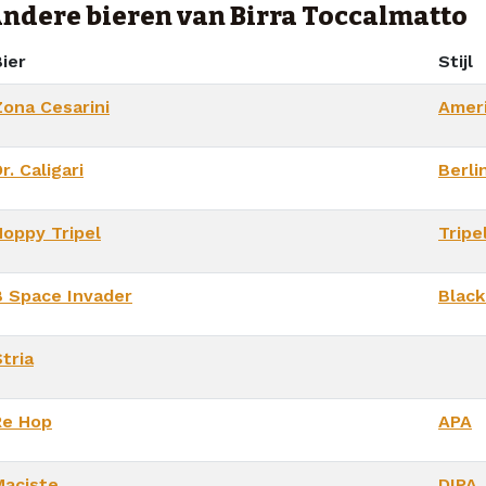
ndere bieren van Birra Toccalmatto
ier
Stijl
Zona Cesarini
Ameri
r. Caligari
Berli
Hoppy Tripel
Tripe
B Space Invader
Black
tria
Re Hop
APA
Maciste
DIPA