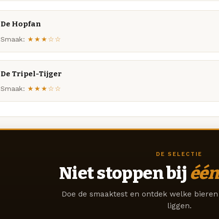
De Hopfan
Smaak:
★★★☆☆
De Tripel-Tijger
Smaak:
★★★☆☆
DE SELECTIE
Niet stoppen bij
één
Doe de smaaktest en ontdek welke bieren 
liggen.