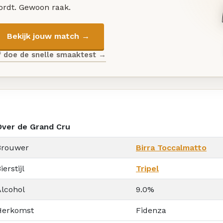
ordt. Gewoon raak.
Bekijk jouw match →
f doe de snelle smaaktest →
Over de Grand Cru
Brouwer
Birra Toccalmatto
ierstijl
Tripel
Alcohol
9.0%
Herkomst
Fidenza