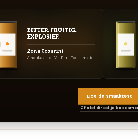
BITTER. FRUITIG.
EXPLOSIEF.
Zona Cesarini
Amerikaanse IPA · Birra Toccalmatto
Doe de smaaktest 
Of stel direct je box sam