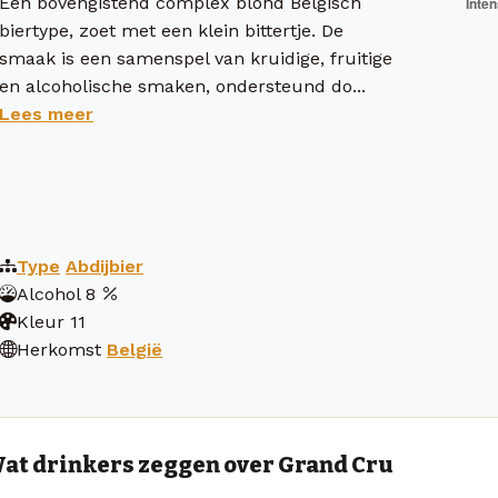
Een bovengistend complex blond Belgisch
biertype, zoet met een klein bittertje. De
smaak is een samenspel van kruidige, fruitige
en alcoholische smaken, ondersteund do...
Lees meer
Type
Abdijbier
Alcohol
8
Kleur
11
Herkomst
België
at drinkers zeggen over Grand Cru