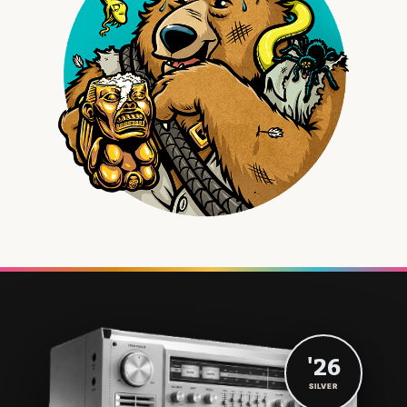
'26
SILVER