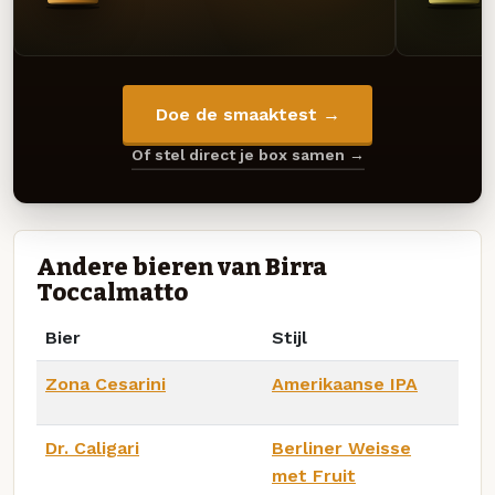
Doe de smaaktest →
Of stel direct je box samen →
Andere bieren van Birra
Toccalmatto
Bier
Stijl
Zona Cesarini
Amerikaanse IPA
Dr. Caligari
Berliner Weisse
met Fruit