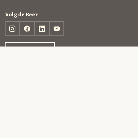
Volg de Beer
Ontdek jouw box
© 2013-2026 Beer in a Box BV