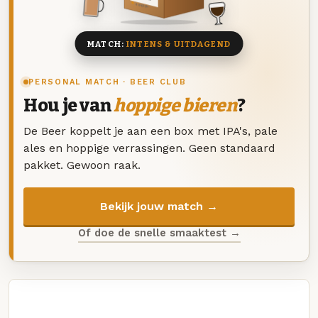
8 BIEREN
MATCH:
INTENS & UITDAGEND
PERSONAL MATCH · BEER CLUB
Hou je van
hoppige bieren
?
De Beer koppelt je aan een box met IPA's, pale
ales en hoppige verrassingen. Geen standaard
pakket. Gewoon raak.
Bekijk jouw match →
Of doe de snelle smaaktest →