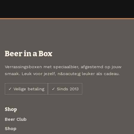
Beer in a Box
Verrassingsboxen met speciaalbier, afgestemd op jouw
smaak. Leuk voor jezelf, n&oacute;g leuker als cadeau.
✓ Veilige betaling
✓ Sinds 2013
Shop
Beer Club
Shop