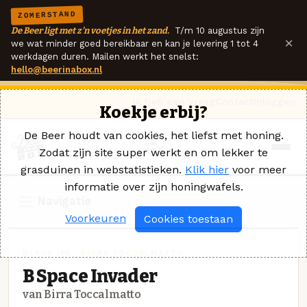
ZOMERSTAND
De Beer ligt met z'n voetjes in het zand.
T/m 10 augustus zijn
×
we wat minder goed bereikbaar en kan je levering 1 tot 4
werkdagen duren. Mailen werkt het snelst:
hello@beerinabox.nl
Ik heb een vraag
Contact
Inloggen
Koekje erbij?
De Beer houdt van cookies, het liefst met honing.
Zodat zijn site super werkt en om lekker te
grasduinen in webstatistieken.
Klik hier
voor meer
informatie over zijn honingwafels.
Navigatie
Voorkeuren
Cookies toestaan
BLACK IPA · BIRRA TOCCALMATTO
B Space Invader
van Birra Toccalmatto