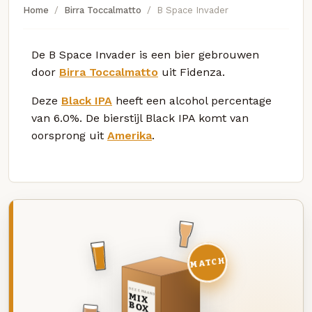
Home
Birra Toccalmatto
B Space Invader
De B Space Invader is een bier gebrouwen
door
Birra Toccalmatto
uit Fidenza.
Deze
Black IPA
heeft een alcohol percentage
van 6.0%. De bierstijl Black IPA komt van
oorsprong uit
Amerika
.
MATCH
DEZE MAAND
MIX
BOX