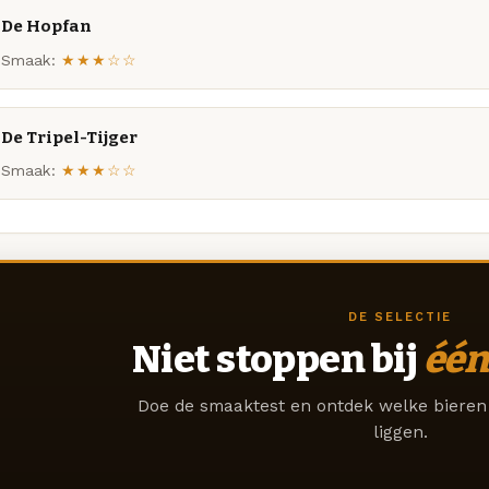
De Hopfan
Smaak:
★★★☆☆
De Tripel-Tijger
Smaak:
★★★☆☆
DE SELECTIE
Niet stoppen bij
één
Doe de smaaktest en ontdek welke bieren 
liggen.