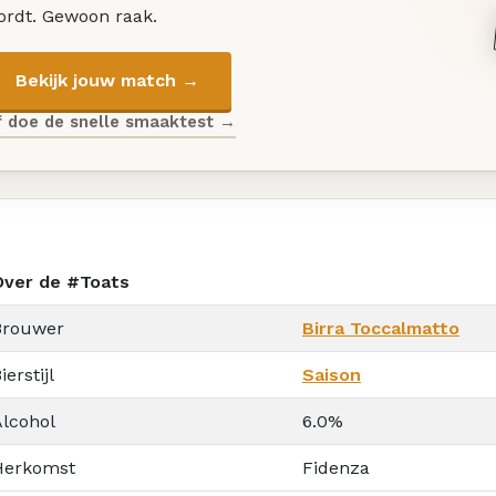
ordt. Gewoon raak.
Bekijk jouw match →
f doe de snelle smaaktest →
Over de #Toats
Brouwer
Birra Toccalmatto
ierstijl
Saison
Alcohol
6.0%
Herkomst
Fidenza