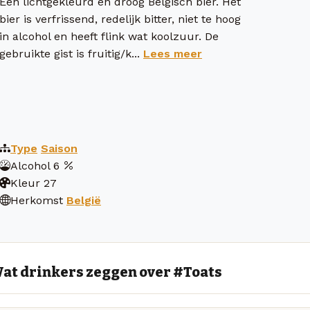
Een lichtgekleurd en droog Belgisch bier. Het
bier is verfrissend, redelijk bitter, niet te hoog
in alcohol en heeft flink wat koolzuur. De
gebruikte gist is fruitig/k...
Lees meer
Type
Saison
Alcohol
6
Kleur
27
Herkomst
België
at drinkers zeggen over #Toats