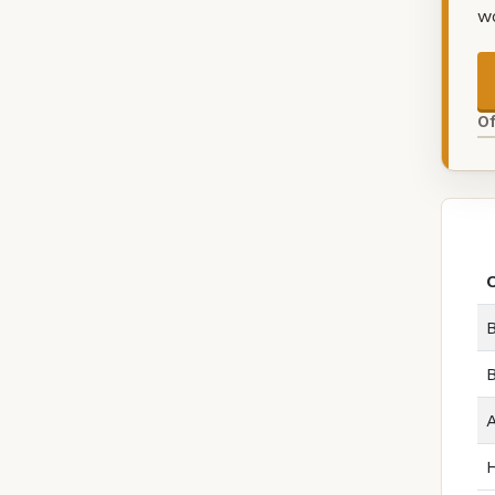
w
O
B