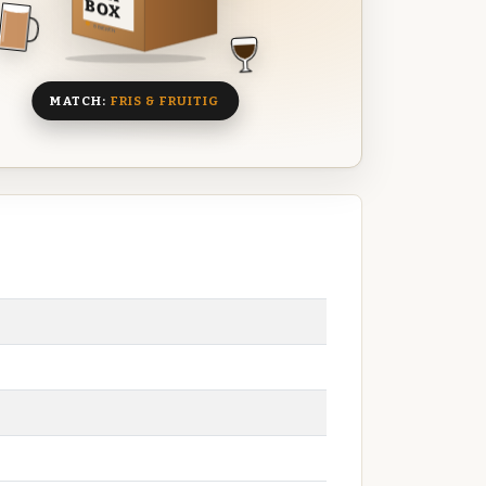
BOX
8 BIEREN
MATCH:
FRIS & FRUITIG