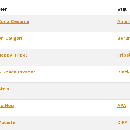
ier
Stijl
Zona Cesarini
Ameri
r. Caligari
Berli
Hoppy Tripel
Tripe
B Space Invader
Black
tria
Re Hop
APA
Maciste
DIPA