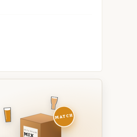
MATCH
DEZE MAAND
MIX