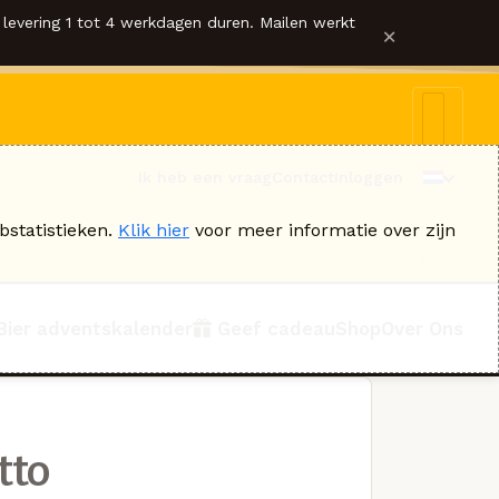
levering 1 tot 4 werkdagen duren. Mailen werkt
×
Ik heb een vraag
Contact
Inloggen
bstatistieken.
Klik hier
voor meer informatie over zijn
Bier adventskalender
Geef cadeau
Shop
Over Ons
tto