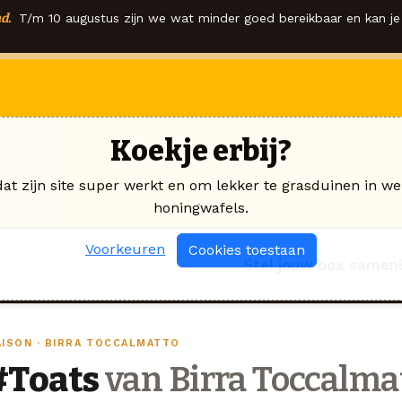
d.
T/m 10 augustus zijn we wat minder goed bereikbaar en kan je 
Koekje erbij?
dat zijn site super werkt en om lekker te grasduinen in we
honingwafels.
Voorkeuren
Cookies toestaan
Stel jouw box samen
AISON · BIRRA TOCCALMATTO
#Toats
van Birra Toccalma