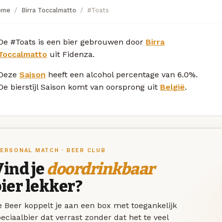
ome
Birra Toccalmatto
#Toats
De #Toats is een bier gebrouwen door
Birra
Toccalmatto
uit Fidenza.
Deze
Saison
heeft een alcohol percentage van 6.0%.
De bierstijl Saison komt van oorsprong uit
België
.
ERSONAL MATCH · BEER CLUB
ind je
doordrinkbaar
ier lekker?
 Beer koppelt je aan een box met toegankelijk
eciaalbier dat verrast zonder dat het te veel