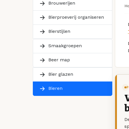
Brouwerijen
H
Bierproeverij organiseren
Bierstijlen
Smaakgroepen
Beer map
Bier glazen
P
Bieren
V
b
De
sp