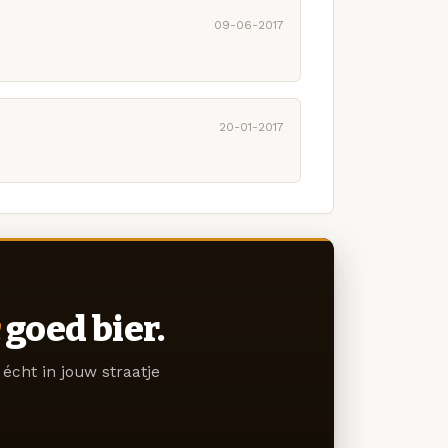
09-06-2017
20-01-2017
goed bier.
écht in jouw straatje