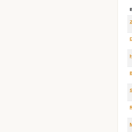
B
D
S