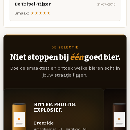
De Tripel-Tijger
21-07-2015
Smaak:
★★★★★
DE SELECTIE
Niet stoppen bij
één
goed bier.
Doe de smaaktest en ontdek welke bieren écht in
jouw straatje liggen.
BITTER. FRUITIG.
EXPLOSIEF.
Freeride
Amerikaanse IPA · Birrificio Del