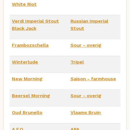
White Riot
Verdi Imperial Stout
Russian Imperial
Black Jack
Stout
Frambozschella
Sour - overig
Winterlude
Tripel
New Morning
Saison - farmhouse
Beersel Morning
Sour - overig
Oud Brunello
Vlaams Bruin
A.F.O.
APA