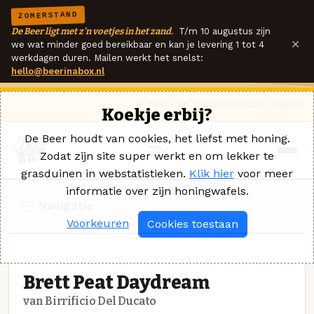
ZOMERSTAND
De Beer ligt met z'n voetjes in het zand.
T/m 10 augustus zijn
×
we wat minder goed bereikbaar en kan je levering 1 tot 4
werkdagen duren. Mailen werkt het snelst:
hello@beerinabox.nl
Ik heb een vraag
Contact
Inloggen
Koekje erbij?
De Beer houdt van cookies, het liefst met honing.
Zodat zijn site super werkt en om lekker te
grasduinen in webstatistieken.
Klik hier
voor meer
informatie over zijn honingwafels.
Navigatie
Voorkeuren
Cookies toestaan
SOUR - OVERIG · BIRRIFICIO DEL DUCATO
Brett Peat Daydream
van Birrificio Del Ducato