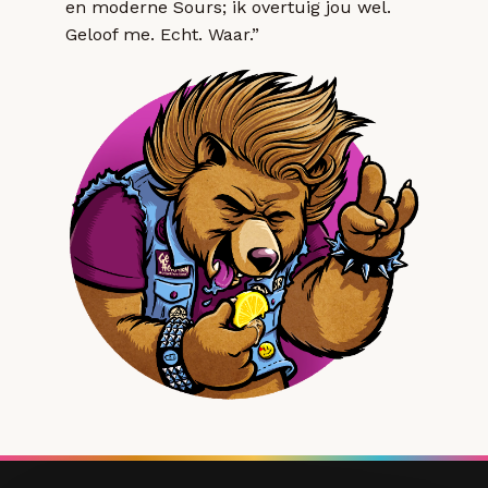
en moderne Sours; ik overtuig jou wel.
Geloof me. Echt. Waar.”