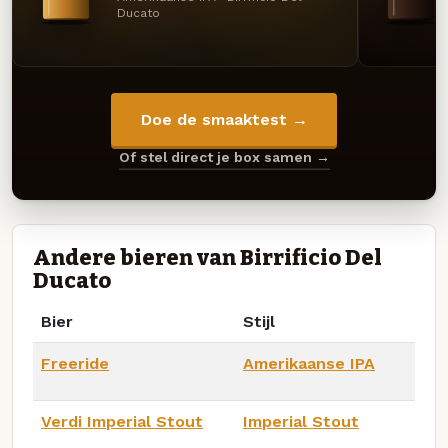
Ducato
Doe de smaaktest →
Of stel direct je box samen →
Andere bieren van Birrificio Del
Ducato
Bier
Stijl
Freeride
Amerikaanse IPA
Verdi Imperial Stout
Imperial Stout