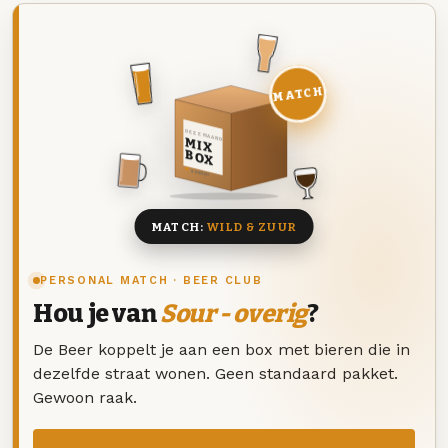
MATCH
DEZE MAAND
MIX
BOX
8 BIEREN
MATCH:
WILD & ZUUR
PERSONAL MATCH · BEER CLUB
Hou je van
Sour - overig
?
De Beer koppelt je aan een box met bieren die in
dezelfde straat wonen. Geen standaard pakket.
Gewoon raak.