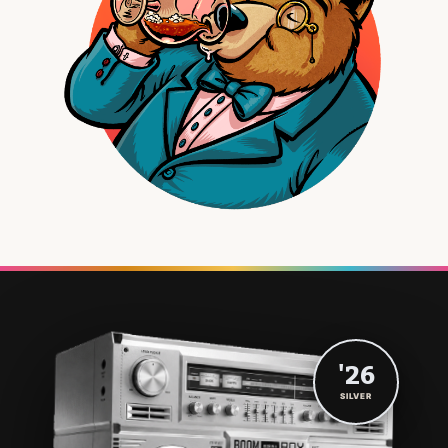
'26
SILVER