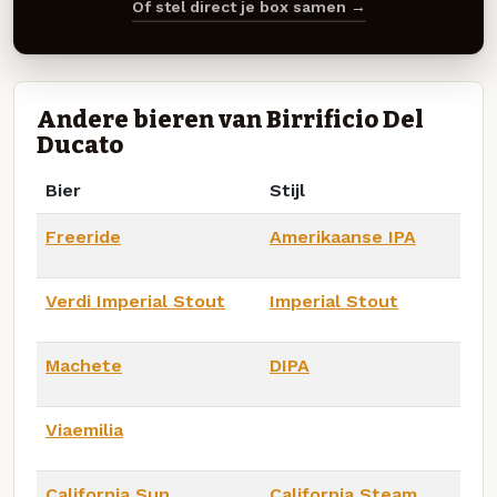
Of stel direct je box samen →
Andere bieren van Birrificio Del
Ducato
Bier
Stijl
Freeride
Amerikaanse IPA
Verdi Imperial Stout
Imperial Stout
Machete
DIPA
Viaemilia
California Sun
California Steam