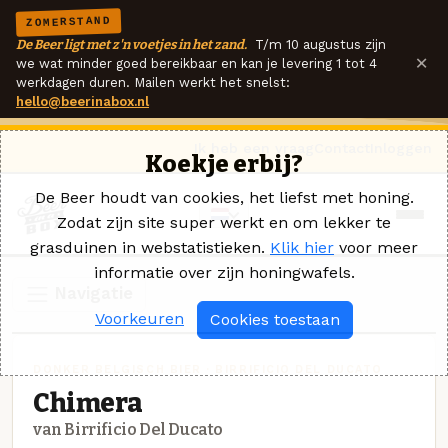
ZOMERSTAND
De Beer ligt met z'n voetjes in het zand.
T/m 10 augustus zijn
×
we wat minder goed bereikbaar en kan je levering 1 tot 4
werkdagen duren. Mailen werkt het snelst:
hello@beerinabox.nl
Ik heb een vraag
Contact
Inloggen
Koekje erbij?
De Beer houdt van cookies, het liefst met honing.
Zodat zijn site super werkt en om lekker te
grasduinen in webstatistieken.
Klik hier
voor meer
informatie over zijn honingwafels.
Navigatie
Voorkeuren
Cookies toestaan
DONKER BELGISCH BIER · BIRRIFICIO DEL DUCATO
Chimera
van Birrificio Del Ducato