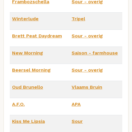
Frambozschella
Sour - overig
Winterlude
Tripel
Brett Peat Daydream
Sour - overig
New Morning
Saison - farmhouse
Beersel Morning
Sour - overig
Oud Brunello
Vlaams Bruin
A.F.O.
APA
Kiss Me Lipsia
Sour