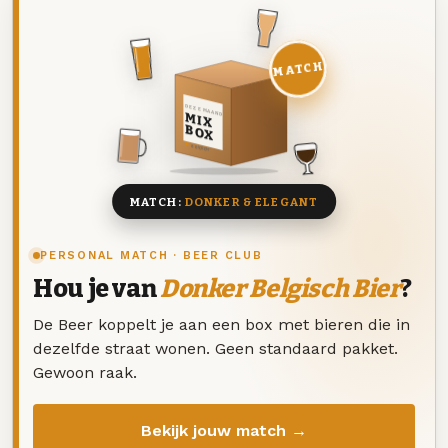
MATCH
DEZE MAAND
MIX
BOX
8 BIEREN
MATCH:
DONKER & ELEGANT
PERSONAL MATCH · BEER CLUB
Hou je van
Donker Belgisch Bier
?
De Beer koppelt je aan een box met bieren die in
dezelfde straat wonen. Geen standaard pakket.
Gewoon raak.
Bekijk jouw match →