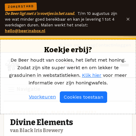
ZOMERSTAND
De Beer ligt met z'n voetjes in het zand.
T/m 10 augustus zijn
×
we wat minder goed bereikbaar en kan je levering 1 tot 4
werkdagen duren. Mailen werkt het snelst:
hello@beerinabox.nl
Ik heb een vraag
Contact
Inloggen
Koekje erbij?
De Beer houdt van cookies, het liefst met honing.
Zodat zijn site super werkt en om lekker te
grasduinen in webstatistieken.
Klik hier
voor meer
informatie over zijn honingwafels.
Navigatie
Voorkeuren
Cookies toestaan
AMERIKAANSE IPA · BLACK IRIS BREWERY
Divine Elements
van Black Iris Brewery