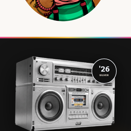
'26
SILVER