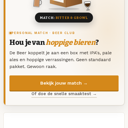
8 BIEREN
MATCH:
BITTER & GROWL
PERSONAL MATCH · BEER CLUB
Hou je van
hoppige bieren
?
De Beer koppelt je aan een box met IPA's, pale
ales en hoppige verrassingen. Geen standaard
pakket. Gewoon raak.
Bekijk jouw match →
Of doe de snelle smaaktest →