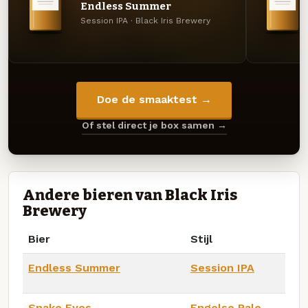
Endless Summer
Session IPA · Black Iris Brewery
Doe de smaaktest →
Of stel direct je box samen →
Andere bieren van Black Iris
Brewery
Bier
Stijl
Endless Summer
Session IPA
Snake Eyes
Engelse Pale