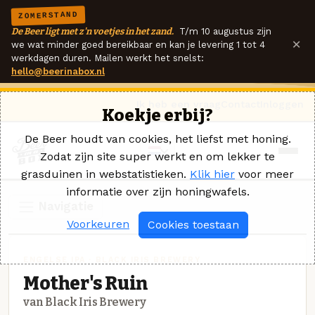
ZOMERSTAND
De Beer ligt met z'n voetjes in het zand.
T/m 10 augustus zijn
×
we wat minder goed bereikbaar en kan je levering 1 tot 4
werkdagen duren. Mailen werkt het snelst:
hello@beerinabox.nl
Ik heb een vraag
Contact
Inloggen
Koekje erbij?
De Beer houdt van cookies, het liefst met honing.
Zodat zijn site super werkt en om lekker te
grasduinen in webstatistieken.
Klik hier
voor meer
informatie over zijn honingwafels.
Navigatie
Voorkeuren
Cookies toestaan
ENGELSE IPA · BLACK IRIS BREWERY
Mother's Ruin
van Black Iris Brewery