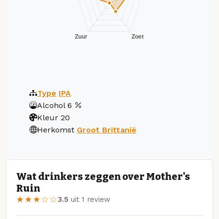
Type
IPA
Alcohol
6
Kleur
20
Herkomst
Groot Brittanië
Wat drinkers zeggen over Mother's
Ruin
★★★☆☆
3.5
uit 1 review