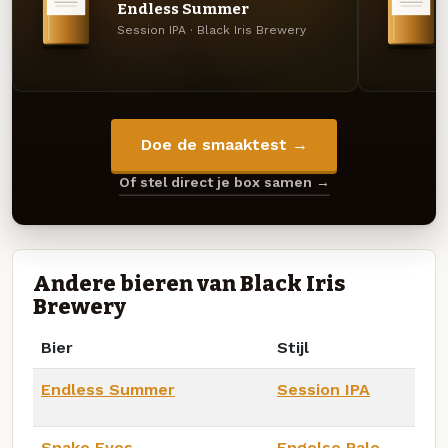
Endless Summer
Session IPA · Black Iris Brewery
Doe de smaaktest →
Of stel direct je box samen →
Andere bieren van Black Iris
Brewery
Bier
Stijl
Endless Summer
Session IPA
Snake Eyes
Engelse Pale