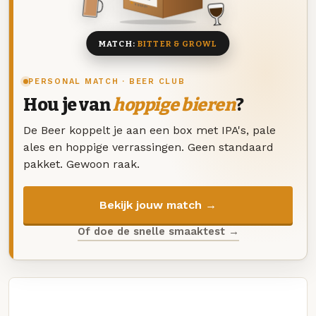
8 BIEREN
MATCH:
BITTER & GROWL
PERSONAL MATCH · BEER CLUB
Hou je van
hoppige bieren
?
De Beer koppelt je aan een box met IPA's, pale
ales en hoppige verrassingen. Geen standaard
pakket. Gewoon raak.
Bekijk jouw match →
Of doe de snelle smaaktest →