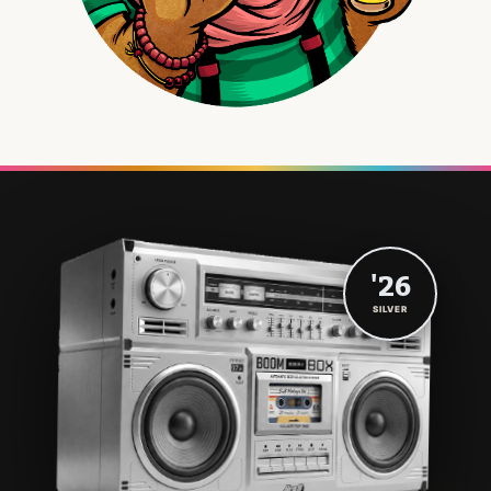
'26
SILVER