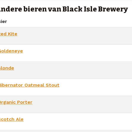
ndere bieren van Black Isle Brewery
ier
Red Kite
Goldeneye
Blonde
Hibernator Oatmeal Stout
Organic Porter
Scotch Ale