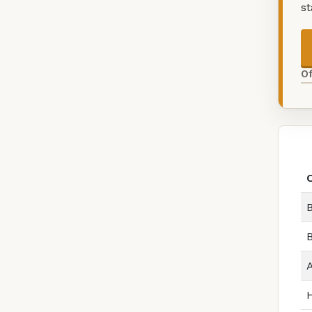
s
O
B