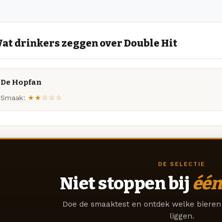
at drinkers zeggen over Double Hit
De Hopfan
Smaak:
★★☆☆☆
DE SELECTIE
Niet stoppen bij
één
Doe de smaaktest en ontdek welke bieren 
liggen.