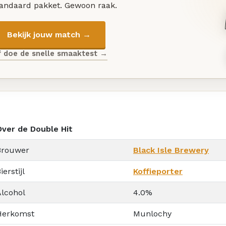
tandaard pakket. Gewoon raak.
Bekijk jouw match →
f doe de snelle smaaktest →
Over de Double Hit
Brouwer
Black Isle Brewery
ierstijl
Koffieporter
Alcohol
4.0%
Herkomst
Munlochy