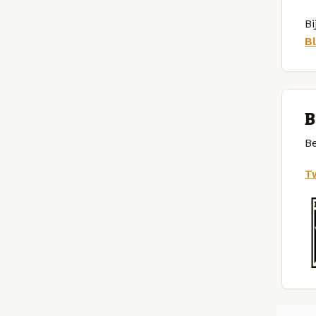
Bi
B
B
Be
Tw