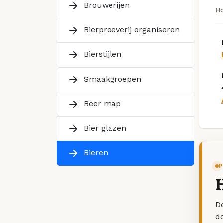
Brouwerijen
H
Bierproeverij organiseren
Bierstijlen
Smaakgroepen
Beer map
Bier glazen
Bieren
P
H
De
d