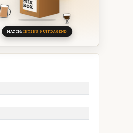
MIX
BOX
8 BIEREN
MATCH:
INTENS & UITDAGEND