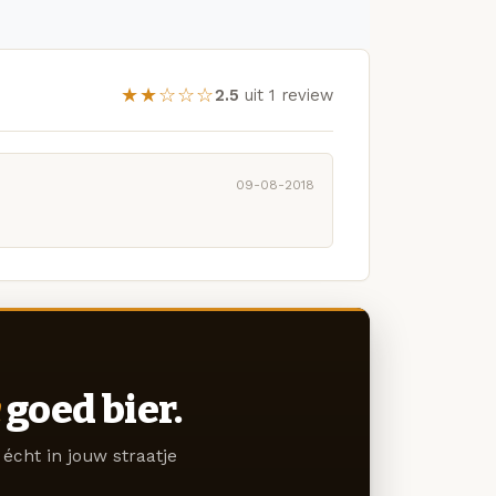
★★☆☆☆
2.5
uit 1 review
09-08-2018
goed bier.
écht in jouw straatje