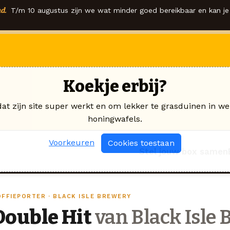
d.
T/m 10 augustus zijn we wat minder goed bereikbaar en kan je 
Koekje erbij?
dat zijn site super werkt en om lekker te grasduinen in we
honingwafels.
Voorkeuren
Cookies toestaan
Stel jouw box samen
OFFIEPORTER · BLACK ISLE BREWERY
Double Hit
van Black Isle 