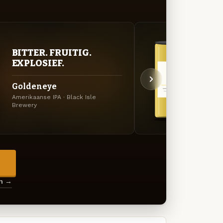
BITTER. FRUITIG.
STR
EXPLOSIEF.
TIJ
Goldeneye
Blon
Amerikaanse IPA · Black Isle
Lager 
Brewery
→
en →