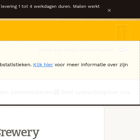
levering 1 tot 4 werkdagen duren. Mailen werkt
×
Ik heb een vraag
Contact
Inloggen
bstatistieken.
Klik hier
voor meer informatie over zijn
Bier adventskalender
Geef cadeau
Shop
Over Ons
Brewery