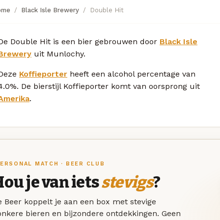
ome
Black Isle Brewery
Double Hit
De Double Hit is een bier gebrouwen door
Black Isle
Brewery
uit Munlochy.
Deze
Koffieporter
heeft een alcohol percentage van
4.0%. De bierstijl Koffieporter komt van oorsprong uit
Amerika
.
ERSONAL MATCH · BEER CLUB
ou je van iets
stevigs
?
 Beer koppelt je aan een box met stevige
onkere bieren en bijzondere ontdekkingen. Geen