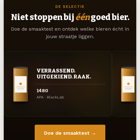
DE SELECTIE
Niet stoppen bij
één
goed bier.
Doe de smaaktest en ontdek welke bieren écht in
jouw straatje liggen.
VERRASSEND.
UITGEKIEND. RAAK.
1480
APA · BlackLab
Doe de smaaktest →