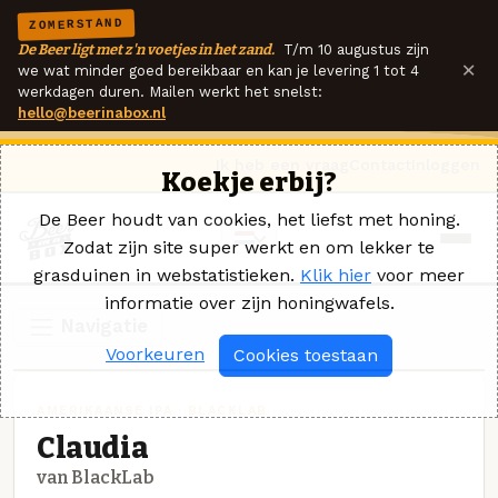
ZOMERSTAND
De Beer ligt met z'n voetjes in het zand.
T/m 10 augustus zijn
×
we wat minder goed bereikbaar en kan je levering 1 tot 4
werkdagen duren. Mailen werkt het snelst:
hello@beerinabox.nl
Ik heb een vraag
Contact
Inloggen
Koekje erbij?
De Beer houdt van cookies, het liefst met honing.
Zodat zijn site super werkt en om lekker te
grasduinen in webstatistieken.
Klik hier
voor meer
informatie over zijn honingwafels.
Navigatie
Voorkeuren
Cookies toestaan
AMERIKAANSE IPA · BLACKLAB
Claudia
van BlackLab