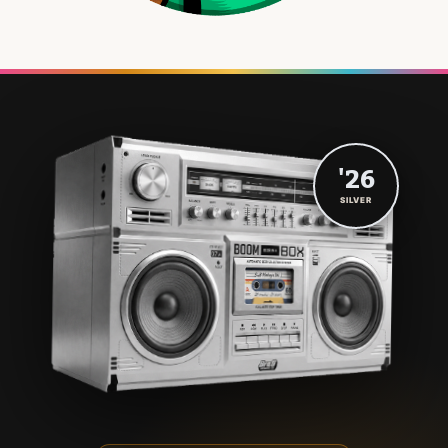
'26
SILVER