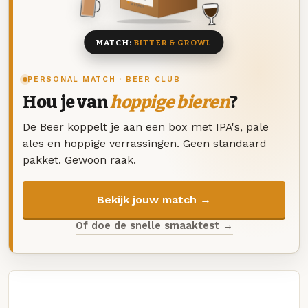
8 BIEREN
MATCH:
BITTER & GROWL
PERSONAL MATCH · BEER CLUB
Hou je van
hoppige bieren
?
De Beer koppelt je aan een box met IPA's, pale
ales en hoppige verrassingen. Geen standaard
pakket. Gewoon raak.
Bekijk jouw match →
Of doe de snelle smaaktest →