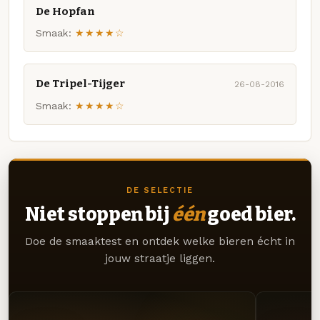
De Hopfan
Smaak:
★★★★☆
De Tripel-Tijger
26-08-2016
Smaak:
★★★★☆
DE SELECTIE
Niet stoppen bij
één
goed bier.
Doe de smaaktest en ontdek welke bieren écht in
jouw straatje liggen.