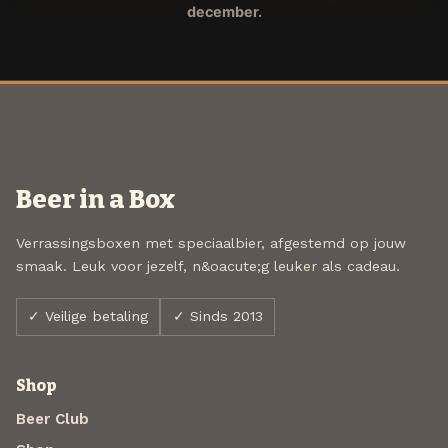
december.
Beer in a Box
Verrassingsboxen met speciaalbier, afgestemd op jouw
smaak. Leuk voor jezelf, n&oacute;g leuker als cadeau.
✓ Veilige betaling
✓ Sinds 2013
Shop
Beer Club