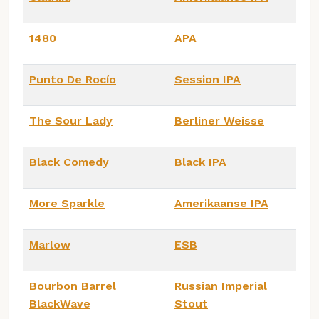
1480
APA
Punto De Rocío
Session IPA
The Sour Lady
Berliner Weisse
Black Comedy
Black IPA
More Sparkle
Amerikaanse IPA
Marlow
ESB
Bourbon Barrel
Russian Imperial
BlackWave
Stout