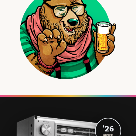
'26
SILVER