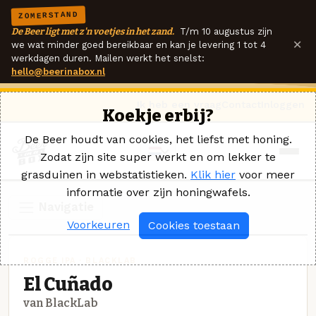
ZOMERSTAND
De Beer ligt met z'n voetjes in het zand.
T/m 10 augustus zijn
×
we wat minder goed bereikbaar en kan je levering 1 tot 4
werkdagen duren. Mailen werkt het snelst:
hello@beerinabox.nl
Ik heb een vraag
Contact
Inloggen
Koekje erbij?
De Beer houdt van cookies, het liefst met honing.
Zodat zijn site super werkt en om lekker te
grasduinen in webstatistieken.
Klik hier
voor meer
informatie over zijn honingwafels.
Navigatie
Voorkeuren
Cookies toestaan
ROGGE IPA · BLACKLAB
El Cuñado
van BlackLab