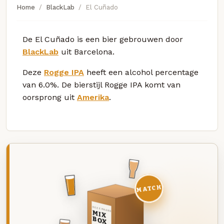
Home
BlackLab
El Cuñado
De El Cuñado is een bier gebrouwen door
BlackLab
uit Barcelona.
Deze
Rogge IPA
heeft een alcohol percentage
van 6.0%. De bierstijl Rogge IPA komt van
oorsprong uit
Amerika
.
MATCH
DEZE MAAND
MIX
BOX