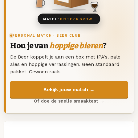
8 BIEREN
MATCH:
BITTER & GROWL
PERSONAL MATCH · BEER CLUB
Hou je van
hoppige bieren
?
De Beer koppelt je aan een box met IPA's, pale
ales en hoppige verrassingen. Geen standaard
pakket. Gewoon raak.
Bekijk jouw match →
Of doe de snelle smaaktest →