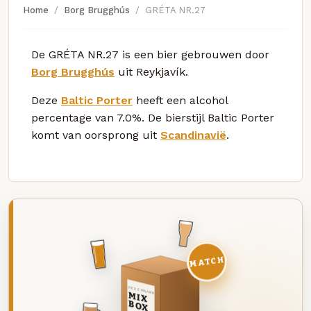
Home
Borg Brugghús
GRÉTA NR.27
De GRÉTA NR.27 is een bier gebrouwen door
Borg Brugghús
uit Reykjavík.
Deze
Baltic Porter
heeft een alcohol
percentage van 7.0%. De bierstijl Baltic Porter
komt van oorsprong uit
Scandinavië
.
MATCH
DEZE MAAND
MIX
BOX