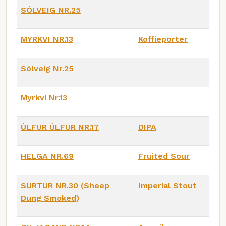
SÓLVEIG NR.25
MYRKVI NR.13
Koffieporter
Sólveig Nr.25
Myrkvi Nr.13
ÚLFUR ÚLFUR NR.17
DIPA
HELGA NR.69
Fruited Sour
SURTUR NR.30 (Sheep
Imperial Stout
Dung Smoked)