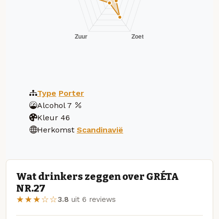
Type
Porter
Alcohol
7
Kleur
46
Herkomst
Scandinavië
Wat drinkers zeggen over GRÉTA
NR.27
★★★☆☆
3.8
uit 6 reviews