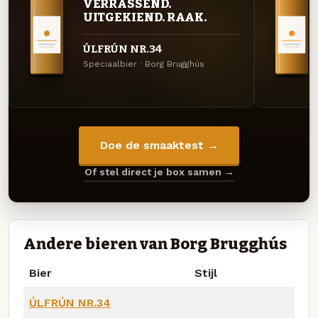
VERRASSEND.
UITGEKIEND. RAAK.
ÚLFRÚN NR.34
Speciaalbier · Borg Brugghús
Doe de smaaktest →
Of stel direct je box samen →
Andere bieren van Borg Brugghús
Bier
Stijl
ÚLFRÚN NR.34