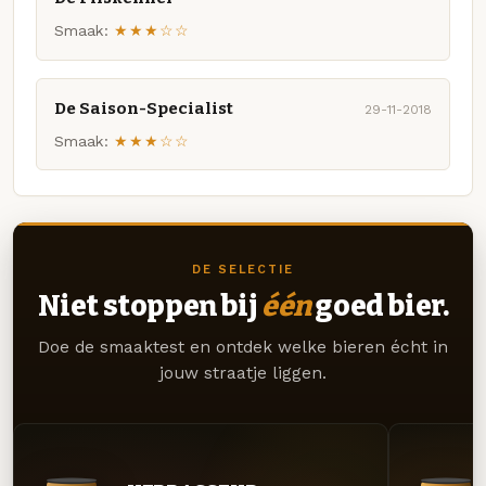
Smaak:
★★★☆☆
De Saison-Specialist
29-11-2018
Smaak:
★★★☆☆
DE SELECTIE
Niet stoppen bij
één
goed bier.
Doe de smaaktest en ontdek welke bieren écht in
jouw straatje liggen.