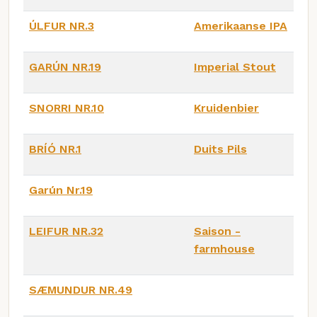
ÚLFUR NR.3
Amerikaanse IPA
GARÚN NR.19
Imperial Stout
SNORRI NR.10
Kruidenbier
BRÍÓ NR.1
Duits Pils
Garún Nr.19
LEIFUR NR.32
Saison -
farmhouse
SÆMUNDUR NR.49