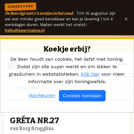
ZOMERSTAND
De Beer ligt met z'n voetjes in het zand.
T/m 10 augustus zijn
×
we wat minder goed bereikbaar en kan je levering 1 tot 4
werkdagen duren. Mailen werkt het snelst:
hello@beerinabox.nl
Ik heb een vraag
Contact
Inloggen
Koekje erbij?
De Beer houdt van cookies, het liefst met honing.
Zodat zijn site super werkt en om lekker te
grasduinen in webstatistieken.
Klik hier
voor meer
informatie over zijn honingwafels.
Navigatie
Voorkeuren
Cookies toestaan
BALTIC PORTER · BORG BRUGGHÚS
GRÉTA NR.27
van Borg Brugghús