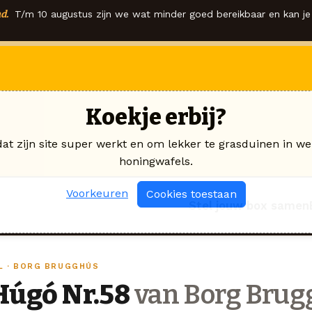
d.
T/m 10 augustus zijn we wat minder goed bereikbaar en kan je 
Koekje erbij?
dat zijn site super werkt en om lekker te grasduinen in we
honingwafels.
Voorkeuren
Cookies toestaan
Stel jouw box samen
PL · BORG BRUGGHÚS
Húgó Nr.58
van Borg Brug