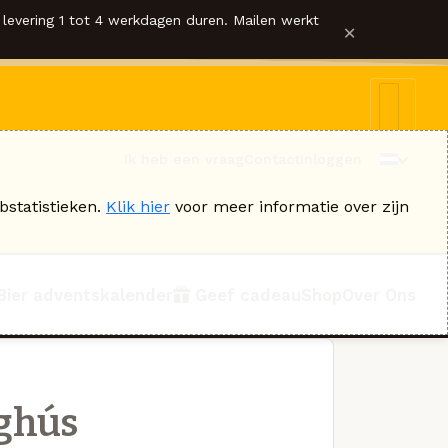
levering 1 tot 4 werkdagen duren. Mailen werkt
×
Ik heb een vraag
Contact
Inloggen
bstatistieken.
Klik hier
voor meer informatie over zijn
Bier adventskalender
Geef cadeau
Shop
Over Ons
ghús