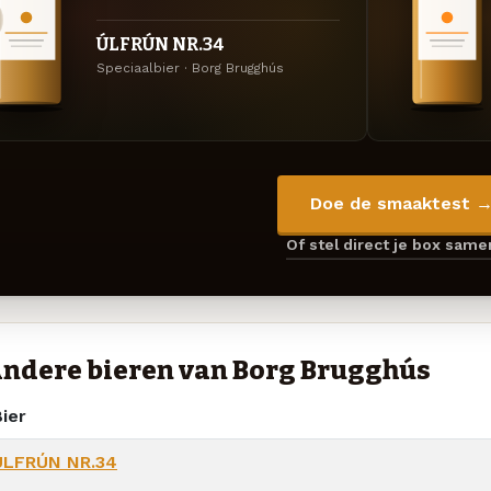
ÚLFRÚN NR.34
Speciaalbier · Borg Brugghús
Doe de smaaktest 
Of stel direct je box sam
ndere bieren van Borg Brugghús
ier
ÚLFRÚN NR.34