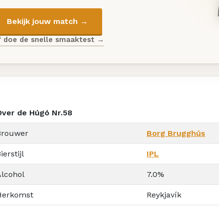
Bekijk jouw match →
f doe de snelle smaaktest →
Over de Húgó Nr.58
Brouwer
Borg Brugghús
ierstijl
IPL
Alcohol
7.0%
Herkomst
Reykjavík