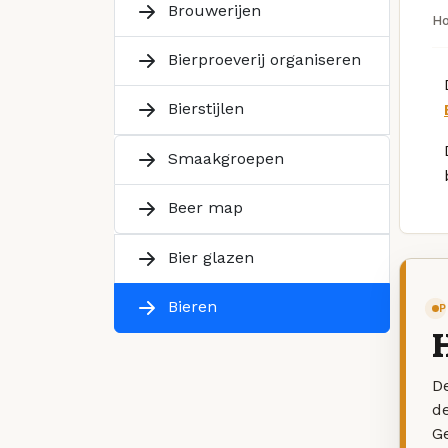
Brouwerijen
H
Bierproeverij organiseren
Bierstijlen
Smaakgroepen
Beer map
Bier glazen
Bieren
P
De
d
G