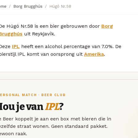
ome
Borg Brugghús
Húgó Nr.58
De Húgó Nr.58 is een bier gebrouwen door
Borg
Brugghús
uit Reykjavík.
Deze
IPL
heeft een alcohol percentage van 7.0%. De
bierstijl IPL komt van oorsprong uit
Amerika
.
ERSONAL MATCH · BEER CLUB
Hou je van
IPL
?
 Beer koppelt je aan een box met bieren die in
ezelfde straat wonen. Geen standaard pakket.
ewoon raak.