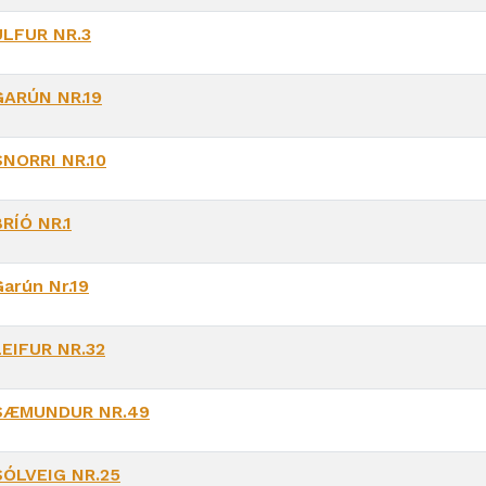
ÚLFUR NR.3
GARÚN NR.19
SNORRI NR.10
BRÍÓ NR.1
Garún Nr.19
LEIFUR NR.32
SÆMUNDUR NR.49
SÓLVEIG NR.25