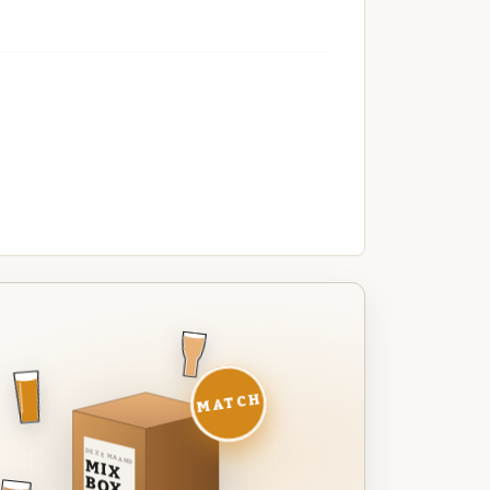
MATCH
DEZE MAAND
MIX
BOX