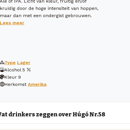
Ale of IPA. Licht van kleur, fruitig en/of
kruidig door de hoge intensiteit van hoppen,
maar dan met een ondergist gebrouwen.
Lees meer
Type
Lager
Alcohol
5
Kleur
9
Herkomst
Amerika
at drinkers zeggen over Húgó Nr.58