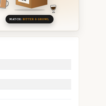
8 BIEREN
MATCH:
BITTER & GROWL