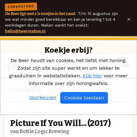
ZOMERSTAND
De Beer ligt met z'n voetjes in het zand.
T/m 10 augustus zijn
×
we wat minder goed bereikbaar en kan je levering 1 tot 4
werkdagen duren. Mailen werkt het snelst:
hello@beerinabox.nl
Ik heb een vraag
Contact
Inloggen
Koekje erbij?
De Beer houdt van cookies, het liefst met honing.
Zodat zijn site super werkt en om lekker te
grasduinen in webstatistieken.
Klik hier
voor meer
informatie over zijn honingwafels.
Navigatie
Voorkeuren
Cookies toestaan
POMPOENBIER · BOTTLE LOGIC BREWING
Picture If You Will... (2017)
van Bottle Logic Brewing