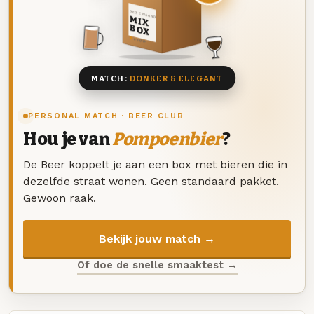
DEZE MAAND
MIX
BOX
8 BIEREN
MATCH:
DONKER & ELEGANT
PERSONAL MATCH · BEER CLUB
Hou je van
Pompoenbier
?
De Beer koppelt je aan een box met bieren die in
dezelfde straat wonen. Geen standaard pakket.
Gewoon raak.
Bekijk jouw match →
Of doe de snelle smaaktest →