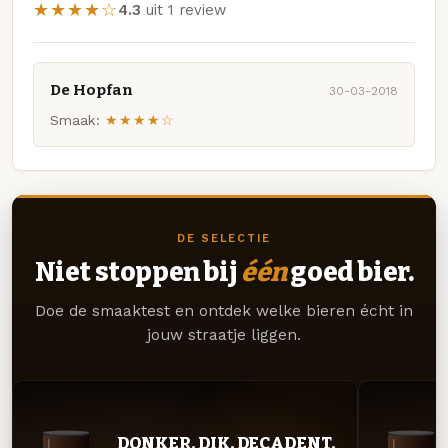
★★★★☆
4.3
uit 1 review
De Hopfan
30-03-2018
Smaak:
★★★★☆
DE SELECTIE
Niet stoppen bij
één
goed bier.
Doe de smaaktest en ontdek welke bieren écht in
jouw straatje liggen.
DONKER. DIK. DECADENT.