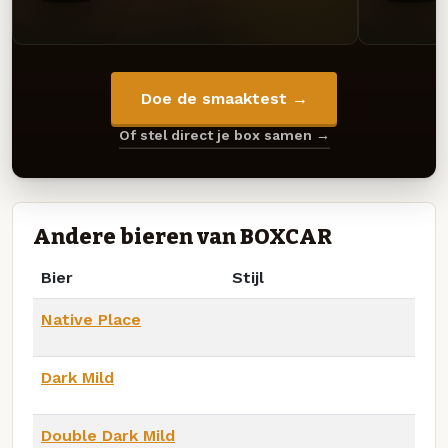
Doe de smaaktest →
Of stel direct je box samen →
Andere bieren van BOXCAR
Bier
Stijl
Native Place
Dark Mild
Double Dark Mild