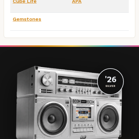
Cube Life
APA
Gemstones
'26
SILVER