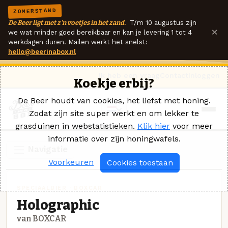
ZOMERSTAND
De Beer ligt met z'n voetjes in het zand.
T/m 10 augustus zijn
×
we wat minder goed bereikbaar en kan je levering 1 tot 4
werkdagen duren. Mailen werkt het snelst:
hello@beerinabox.nl
Ik heb een vraag
Contact
Inloggen
Koekje erbij?
De Beer houdt van cookies, het liefst met honing.
Zodat zijn site super werkt en om lekker te
grasduinen in webstatistieken.
Klik hier
voor meer
informatie over zijn honingwafels.
Navigatie
Voorkeuren
Cookies toestaan
SPECIAALBIER · BOXCAR
Holographic
van BOXCAR