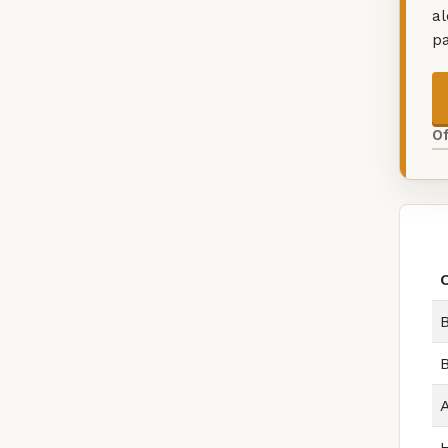
a
p
O
B