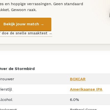
les en hoppige verrassingen. Geen standaard
akket. Gewoon raak.
Bekijk jouw match →
f doe de snelle smaaktest →
Over de Stormbird
Brouwer
BOXCAR
ierstijl
Amerikaanse IPA
Alcohol
6.0%
Herkomst
Bethnal Green