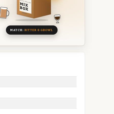
DEZE MAAND
MIX
BOX
8 BIEREN
MATCH:
BITTER & GROWL