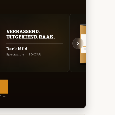
VERRASSEND.
VER
UITGEKIEND. RAAK.
UIT
Dark Mild
Doub
Speciaalbier · BOXCAR
Specia
→
en →