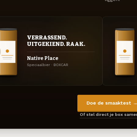
VERRASSEND.
UITGEKIEND. RAAK.
Native Place
Speciaalbier · BOXCAR
Doe de smaaktest 
Of stel direct je box sam