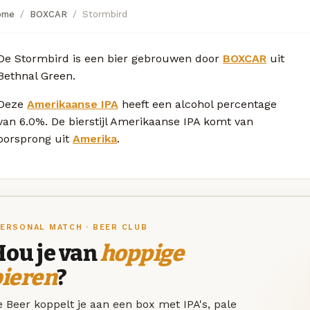
ome
BOXCAR
Stormbird
De Stormbird is een bier gebrouwen door
BOXCAR
uit
Bethnal Green.
Deze
Amerikaanse IPA
heeft een alcohol percentage
van 6.0%. De bierstijl Amerikaanse IPA komt van
oorsprong uit
Amerika
.
ERSONAL MATCH · BEER CLUB
Hou je van
hoppige
bieren
?
 Beer koppelt je aan een box met IPA's, pale