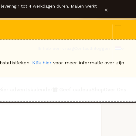
levering 1 tot 4 werkdagen duren. Mailen werkt
×
Ik heb een vraag
Contact
Inloggen
bstatistieken.
Klik hier
voor meer informatie over zijn
Bier adventskalender
Geef cadeau
Shop
Over Ons