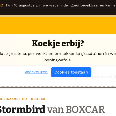
d.
T/m 10 augustus zijn we wat minder goed bereikbaar en kan je 
Koekje erbij?
dat zijn site super werkt en om lekker te grasduinen in we
honingwafels.
Voorkeuren
Cookies toestaan
Stel jouw box samen
ERIKAANSE IPA · BOXCAR
Stormbird
van BOXCAR