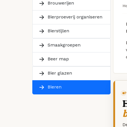
Brouwerijen
H
Bierproeverij organiseren
Bierstijlen
Smaakgroepen
Beer map
Bier glazen
Bieren
P
De