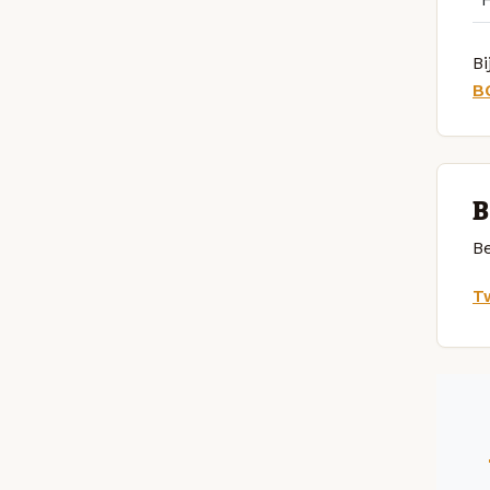
Bi
B
B
Be
Tw