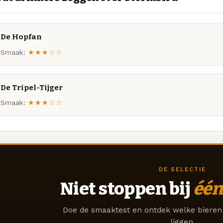
De Hopfan
Smaak:
★★★☆☆
De Tripel-Tijger
Smaak:
★★★☆☆
DE SELECTIE
Niet stoppen bij
één
Doe de smaaktest en ontdek welke bieren 
liggen.