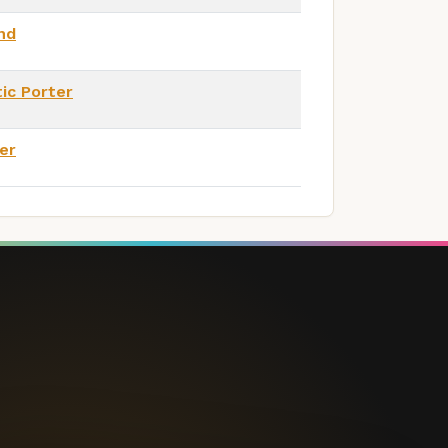
nd
tic Porter
er