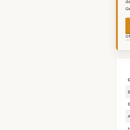
d
G
O
B