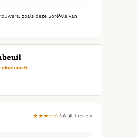
brouwers, zoals deze Boré'Ale van
abeuil
leinelune.fr
★★★☆☆
3.6
uit 1 review