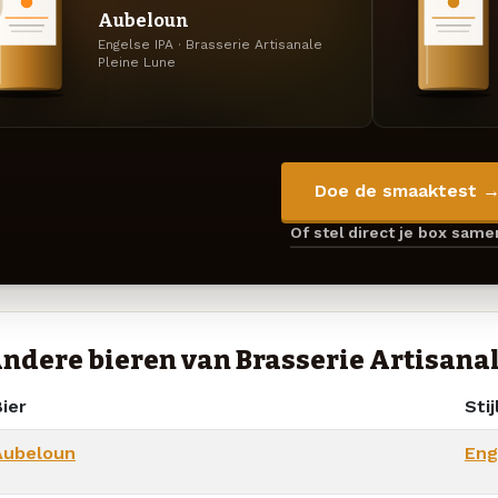
Aubeloun
Engelse IPA · Brasserie Artisanale
Pleine Lune
Doe de smaaktest 
Of stel direct je box sam
ndere bieren van Brasserie Artisanal
ier
Stij
Aubeloun
Eng