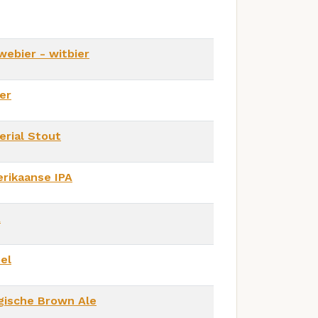
webier - witbier
er
erial Stout
rikaanse IPA
A
pel
gische Brown Ale