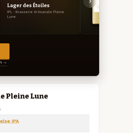
Lager des Étoiles
Lune
IPL · Brasserie Artisanale Pleine
Tarweb
Lune
Artisa
→
en →
e Pleine Lune
l
else IPA