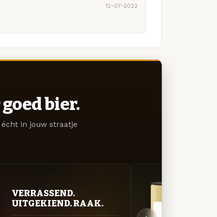
12-07-2022
goed bier.
écht in jouw straatje
VERRASSEND.
FRIS
UITGEKIEND. RAAK.
DOO