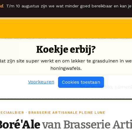
d.
T/m 10 augustus zijn we wat minder goed bereikbaar en kan je 
Koekje erbij?
dat zijn site super werkt en om lekker te grasduinen in we
honingwafels.
Voorkeuren
Cookies toestaan
Stel jouw box samen
ECIAALBIER · BRASSERIE ARTISANALE PLEINE LUNE
Boré'Ale
van Brasserie Art