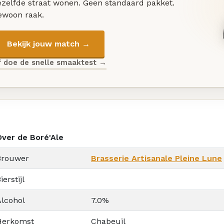
ezelfde straat wonen. Geen standaard pakket.
ewoon raak.
Bekijk jouw match →
f doe de snelle smaaktest →
Over de Boré'Ale
Brouwer
Brasserie Artisanale Pleine Lune
ierstijl
Alcohol
7.0%
Herkomst
Chabeuil