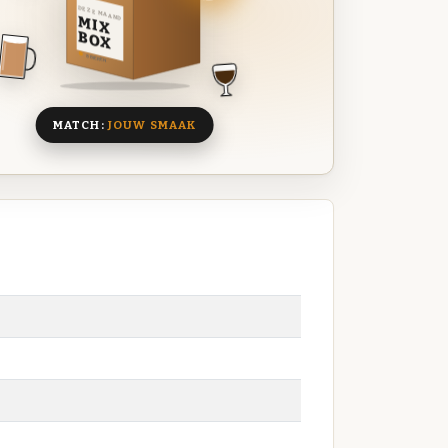
DEZE MAAND
MIX
BOX
8 BIEREN
MATCH:
JOUW SMAAK