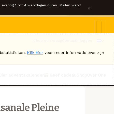
levering 1 tot 4 werkdagen duren. Mailen werkt
×
Ik heb een vraag
Contact
Inloggen
bstatistieken.
Klik hier
voor meer informatie over zijn
Bier adventskalender
Geef cadeau
Shop
Over Ons
isanale Pleine