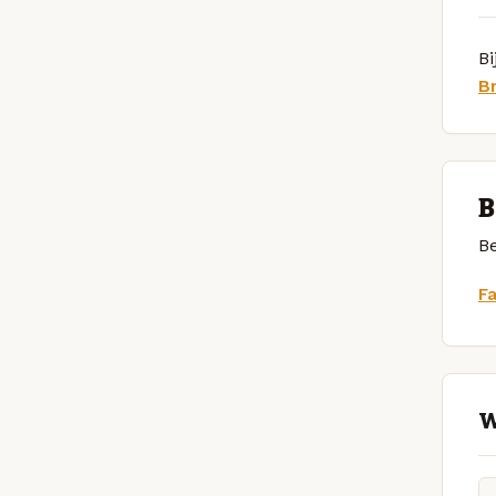
Bi
B
B
Be
F
W