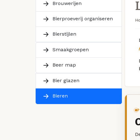
Brouwerijen
Bierproeverij organiseren
H
Bierstijlen
Smaakgroepen
Beer map
Bier glazen
Bieren
P
De