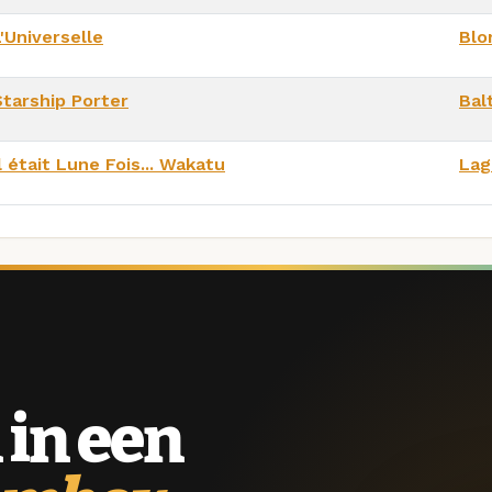
'Universelle
Blo
Starship Porter
Bal
l était Lune Fois... Wakatu
Lag
 in een