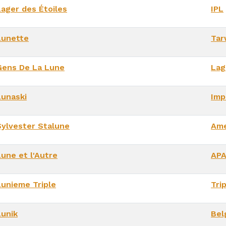
Lager des Étoiles
IPL
Lunette
Tar
Gens De La Lune
Lag
Lunaski
Imp
Sylvester Stalune
Ame
Lune et l'Autre
AP
Lunieme Triple
Tri
Lunik
Bel