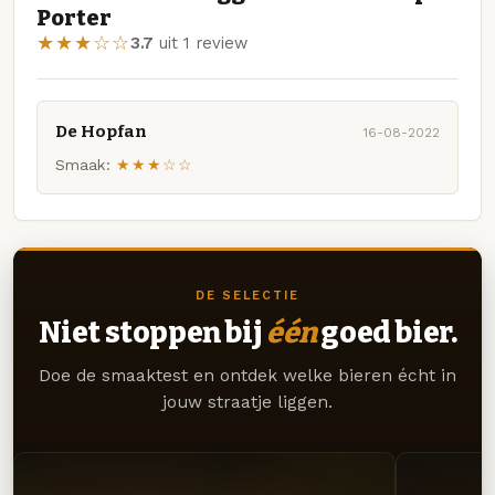
Porter
★★★☆☆
3.7
uit 1 review
De Hopfan
16-08-2022
Smaak:
★★★☆☆
DE SELECTIE
Niet stoppen bij
één
goed bier.
Doe de smaaktest en ontdek welke bieren écht in
jouw straatje liggen.