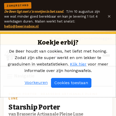
ZOMERSTAND
De Beer ligt met z'n voetjes in het zand.
T/m 10 augustus zijn
×
we wat minder goed bereikbaar en kan je levering 1 tot 4
werkdagen duren. Mailen werkt het snelst:
hello@beerinabox.nl
Ik heb een vraag
Contact
Inloggen
Koekje erbij?
De Beer houdt van cookies, het liefst met honing.
Zodat zijn site super werkt en om lekker te
grasduinen in webstatistieken.
Klik hier
voor meer
informatie over zijn honingwafels.
Navigatie
Voorkeuren
Cookies toestaan
BALTIC PORTER · BRASSERIE ARTISANALE PLEINE
LUNE
Starship Porter
van Brasserie Artisanale Pleine Lune