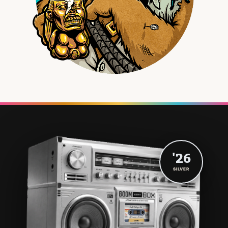
'26
SILVER