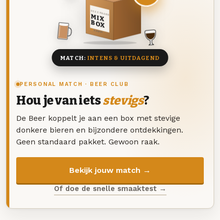
DEZE MAAND
MIX
BOX
8 BIEREN
MATCH:
INTENS & UITDAGEND
PERSONAL MATCH · BEER CLUB
Hou je van iets
stevigs
?
De Beer koppelt je aan een box met stevige
donkere bieren en bijzondere ontdekkingen.
Geen standaard pakket. Gewoon raak.
Bekijk jouw match →
Of doe de snelle smaaktest →