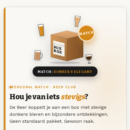
MATCH
DEZE MAAND
MIX
BOX
8 BIEREN
MATCH:
DONKER & ELEGANT
PERSONAL MATCH · BEER CLUB
Hou je van iets
stevigs
?
De Beer koppelt je aan een box met stevige
donkere bieren en bijzondere ontdekkingen.
Geen standaard pakket. Gewoon raak.