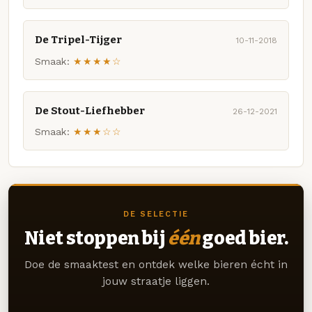
De Tripel-Tijger
10-11-2018
Smaak:
★★★★☆
De Stout-Liefhebber
26-12-2021
Smaak:
★★★☆☆
DE SELECTIE
Niet stoppen bij
één
goed bier.
Doe de smaaktest en ontdek welke bieren écht in
jouw straatje liggen.