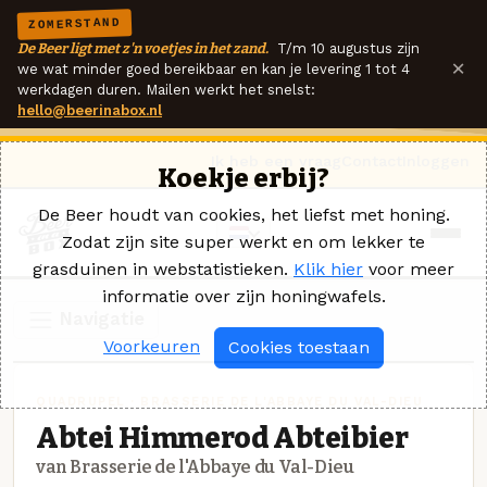
ZOMERSTAND
De Beer ligt met z'n voetjes in het zand.
T/m 10 augustus zijn
×
we wat minder goed bereikbaar en kan je levering 1 tot 4
werkdagen duren. Mailen werkt het snelst:
hello@beerinabox.nl
Ik heb een vraag
Contact
Inloggen
Koekje erbij?
De Beer houdt van cookies, het liefst met honing.
Zodat zijn site super werkt en om lekker te
grasduinen in webstatistieken.
Klik hier
voor meer
informatie over zijn honingwafels.
Navigatie
Voorkeuren
Cookies toestaan
QUADRUPEL · BRASSERIE DE L'ABBAYE DU VAL-DIEU
Abtei Himmerod Abteibier
van Brasserie de l'Abbaye du Val-Dieu