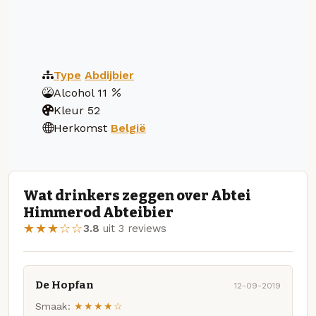
Type
Abdijbier
Alcohol
11
Kleur
52
Herkomst
België
Wat drinkers zeggen over Abtei
Himmerod Abteibier
★★★☆☆
3.8
uit 3 reviews
De Hopfan
12-09-2019
Smaak:
★★★★☆