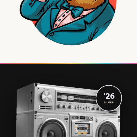
'26
SILVER