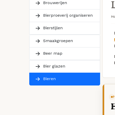
Brouwerijen
Bierproeverij organiseren
H
Bierstijlen
Smaakgroepen
Beer map
Bier glazen
Bieren
P