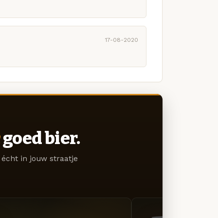
17-08-2020
goed bier.
écht in jouw straatje