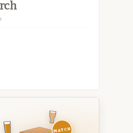
rch
d
MATCH