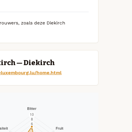
brouwers, zoals deze Diekirch
irch — Diekirch
eluxembourg.lu/home.html