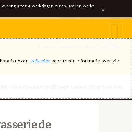
levering 1 tot 4 werkdagen duren. Mailen werkt
×
Ik heb een vraag
Contact
Inloggen
bstatistieken.
Klik hier
voor meer informatie over zijn
Bier adventskalender
Geef cadeau
Shop
Over Ons
asserie de