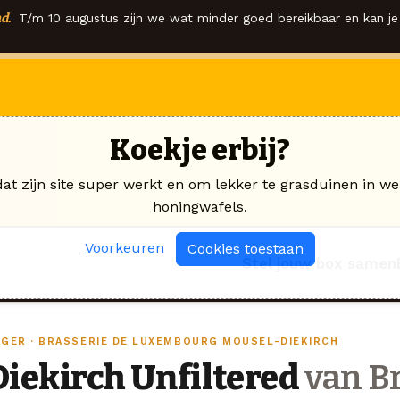
d.
T/m 10 augustus zijn we wat minder goed bereikbaar en kan je 
Koekje erbij?
dat zijn site super werkt en om lekker te grasduinen in we
honingwafels.
Voorkeuren
Cookies toestaan
Stel jouw box samen
AGER · BRASSERIE DE LUXEMBOURG MOUSEL-DIEKIRCH
Diekirch Unfiltered
van Br