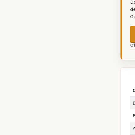
De
d
G
O
B