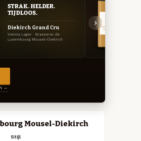
STRAK. HELDER.
VER
TIJDLOOS.
UIT
Diekirch Grand Cru
Diek
Vienna Lager · Brasserie de
Specia
Luxembourg Mousel-Diekirch
Luxemb
→
en →
mbourg Mousel-Diekirch
Stijl