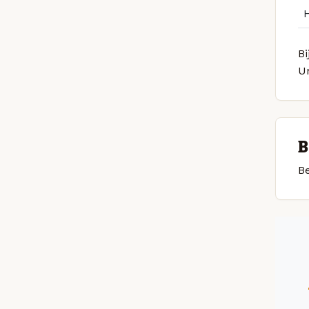
Bi
U
B
Be