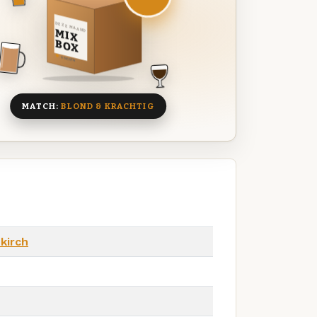
DEZE MAAND
MIX
BOX
8 BIEREN
MATCH:
BLOND & KRACHTIG
kirch