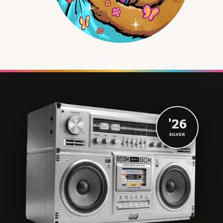
'26
SILVER