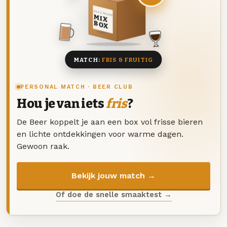
DEZE MAAND
MIX
BOX
8 BIEREN
MATCH:
FRIS & FRUITIG
PERSONAL MATCH · BEER CLUB
Hou je van iets
fris
?
De Beer koppelt je aan een box vol frisse bieren
en lichte ontdekkingen voor warme dagen.
Gewoon raak.
Bekijk jouw match →
Of doe de snelle smaaktest →