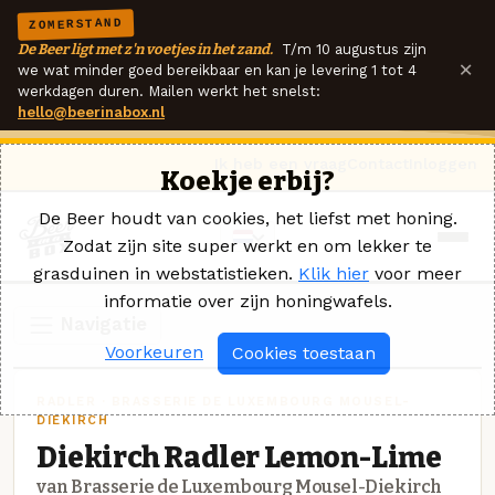
ZOMERSTAND
De Beer ligt met z'n voetjes in het zand.
T/m 10 augustus zijn
×
we wat minder goed bereikbaar en kan je levering 1 tot 4
werkdagen duren. Mailen werkt het snelst:
hello@beerinabox.nl
Ik heb een vraag
Contact
Inloggen
Koekje erbij?
De Beer houdt van cookies, het liefst met honing.
Zodat zijn site super werkt en om lekker te
grasduinen in webstatistieken.
Klik hier
voor meer
informatie over zijn honingwafels.
Navigatie
Voorkeuren
Cookies toestaan
RADLER · BRASSERIE DE LUXEMBOURG MOUSEL-
DIEKIRCH
Diekirch Radler Lemon-Lime
van Brasserie de Luxembourg Mousel-Diekirch