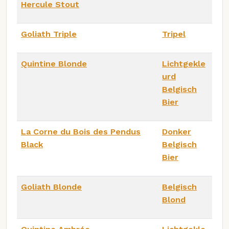
Hercule Stout
Goliath Triple
Tripel
Quintine Blonde
Lichtgekle
urd
Belgisch
Bier
La Corne du Bois des Pendus
Donker
Black
Belgisch
Bier
Goliath Blonde
Belgisch
Blond