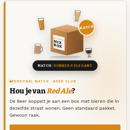
MATCH
DEZE MAAND
MIX
BOX
8 BIEREN
MATCH:
DONKER & ELEGANT
PERSONAL MATCH · BEER CLUB
Hou je van
Red Ale
?
De Beer koppelt je aan een box met bieren die in
dezelfde straat wonen. Geen standaard pakket.
Gewoon raak.