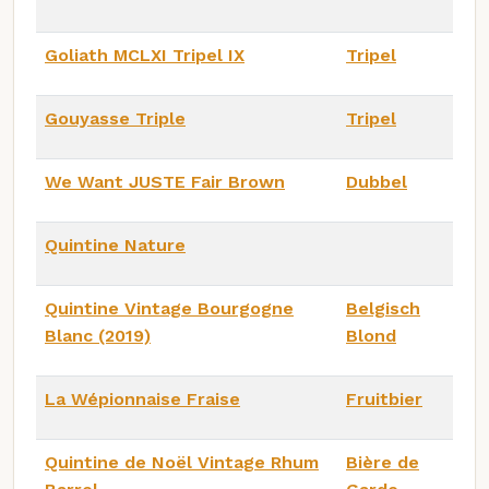
Goliath MCLXI Tripel IX
Tripel
Gouyasse Triple
Tripel
We Want JUSTE Fair Brown
Dubbel
Quintine Nature
Quintine Vintage Bourgogne
Belgisch
Blanc (2019)
Blond
La Wépionnaise Fraise
Fruitbier
Quintine de Noël Vintage Rhum
Bière de