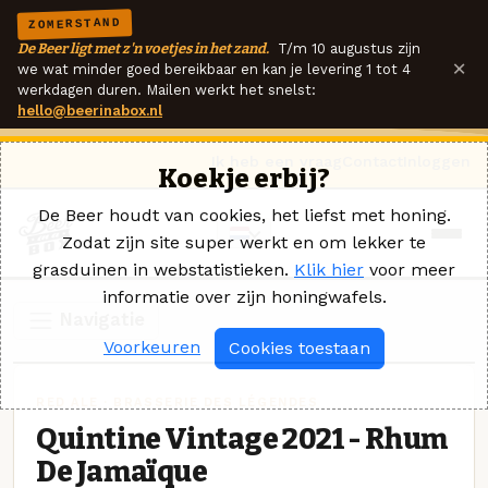
ZOMERSTAND
De Beer ligt met z'n voetjes in het zand.
T/m 10 augustus zijn
×
we wat minder goed bereikbaar en kan je levering 1 tot 4
werkdagen duren. Mailen werkt het snelst:
hello@beerinabox.nl
Ik heb een vraag
Contact
Inloggen
Koekje erbij?
De Beer houdt van cookies, het liefst met honing.
Zodat zijn site super werkt en om lekker te
grasduinen in webstatistieken.
Klik hier
voor meer
informatie over zijn honingwafels.
Navigatie
Voorkeuren
Cookies toestaan
RED ALE · BRASSERIE DES LÉGENDES
Quintine Vintage 2021 - Rhum
De Jamaïque