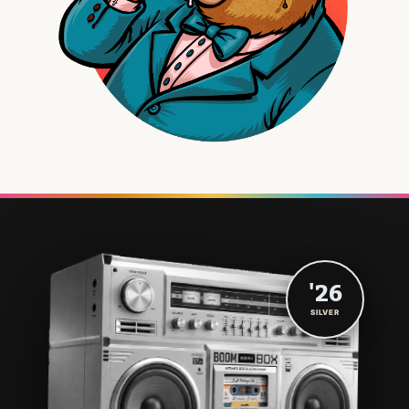
'26
SILVER