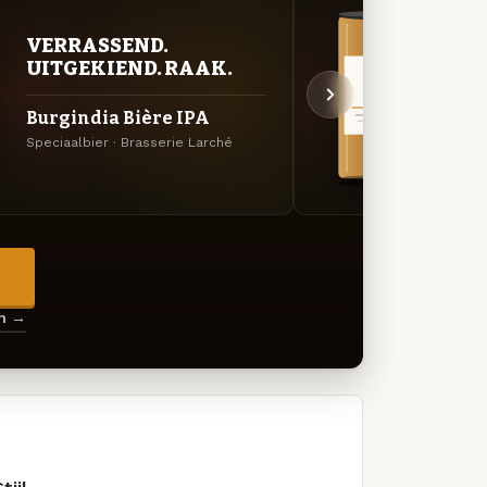
VER
VERRASSEND.
UIT
UITGEKIEND. RAAK.
Thom
Burgindia Bière IPA
de B
Speciaalbier · Brasserie Larché
Bière 
Brasse
→
en →