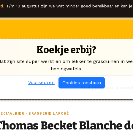
d.
T/m 10 augustus zijn we wat minder goed bereikbaar en kan je 
Koekje erbij?
dat zijn site super werkt en om lekker te grasduinen in we
honingwafels.
Voorkeuren
Cookies toestaan
Stel jouw box samen
PECIAALBIER · BRASSERIE LARCHÉ
Thomas Becket Blanche 