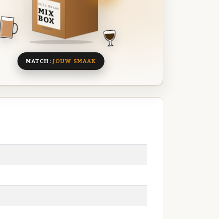
DEZE MAAND
MIX
BOX
8 BIEREN
MATCH:
JOUW SMAAK