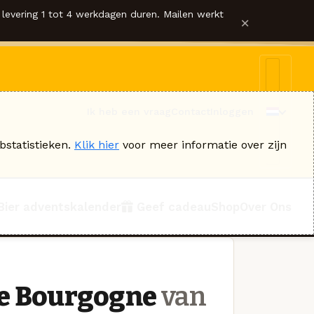
levering 1 tot 4 werkdagen duren. Mailen werkt
×
Ik heb een vraag
Contact
Inloggen
bstatistieken.
Klik hier
voor meer informatie over zijn
Bier adventskalender
Geef cadeau
Shop
Over Ons
de Bourgogne
van