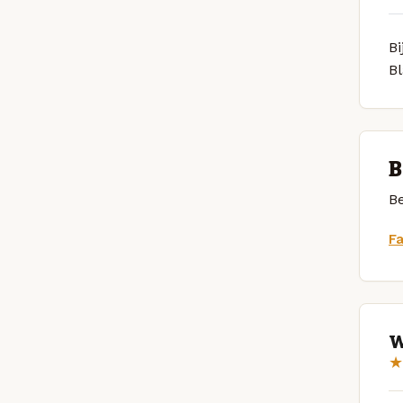
Bi
B
B
Be
F
W