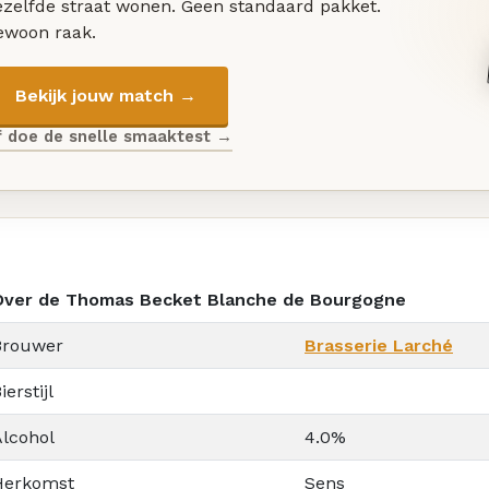
ezelfde straat wonen. Geen standaard pakket.
ewoon raak.
Bekijk jouw match →
f doe de snelle smaaktest →
Over de Thomas Becket Blanche de Bourgogne
Brouwer
Brasserie Larché
ierstijl
Alcohol
4.0%
Herkomst
Sens