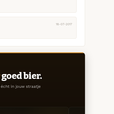
18-07-2017
goed bier.
écht in jouw straatje