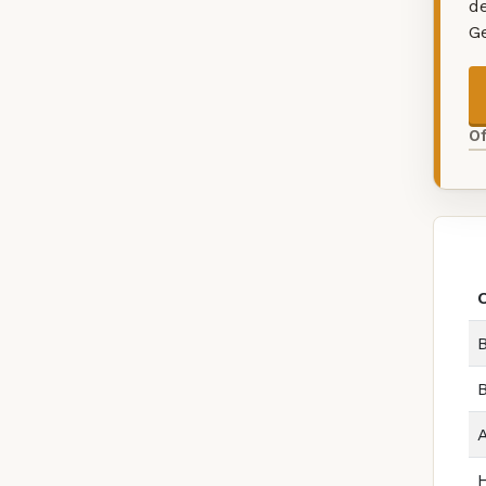
d
G
O
B