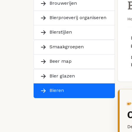
Brouwerijen
Bierproeverij organiseren
H
Bierstijlen
Smaakgroepen
Beer map
Bier glazen
Bieren
P
De