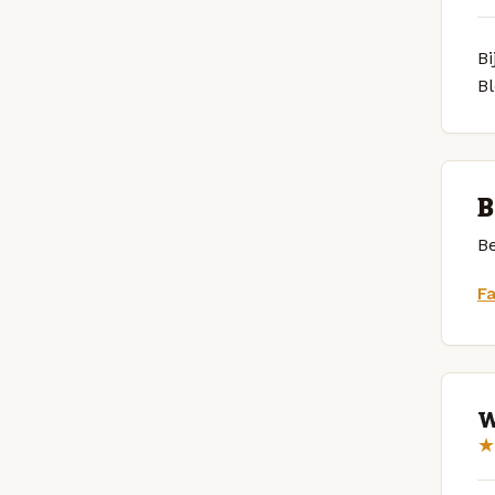
Bi
B
B
Be
F
W