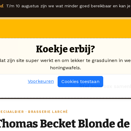
d.
T/m 10 augustus zijn we wat minder goed bereikbaar en kan je 
Koekje erbij?
dat zijn site super werkt en om lekker te grasduinen in we
honingwafels.
Voorkeuren
Cookies toestaan
Stel jouw box samen
PECIAALBIER · BRASSERIE LARCHÉ
Thomas Becket Blonde d