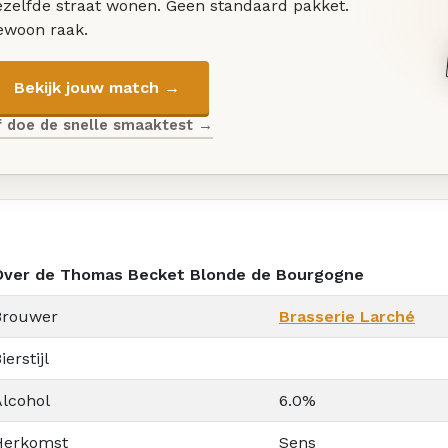
ezelfde straat wonen. Geen standaard pakket.
ewoon raak.
Bekijk jouw match →
f doe de snelle smaaktest →
Over de Thomas Becket Blonde de Bourgogne
Brouwer
Brasserie Larché
ierstijl
Alcohol
6.0%
Herkomst
Sens