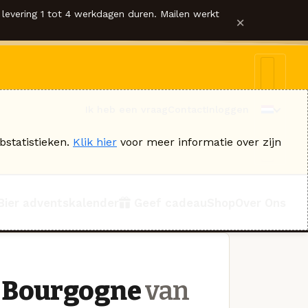
levering 1 tot 4 werkdagen duren. Mailen werkt
×
Ik heb een vraag
Contact
Inloggen
bstatistieken.
Klik hier
voor meer informatie over zijn
Bier adventskalender
Geef cadeau
Shop
Over Ons
e Bourgogne
van