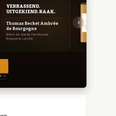
VERRASSEND.
VER
UITGEKIEND. RAAK.
UIT
Thomas Becket Ambrée
Thom
de Bourgogne
de B
Bière de Garde Farmhouse ·
Specia
Brasserie Larché
→
en →