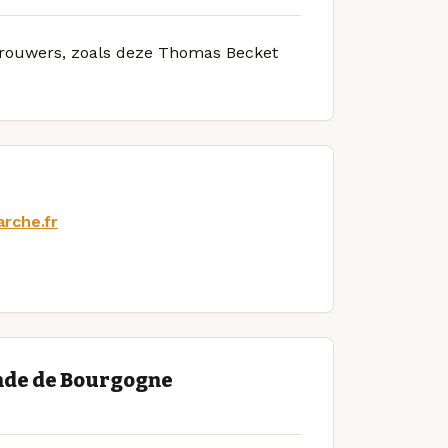
 brouwers, zoals deze Thomas Becket
arche.fr
nde de Bourgogne