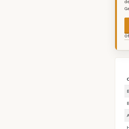
d
G
O
B