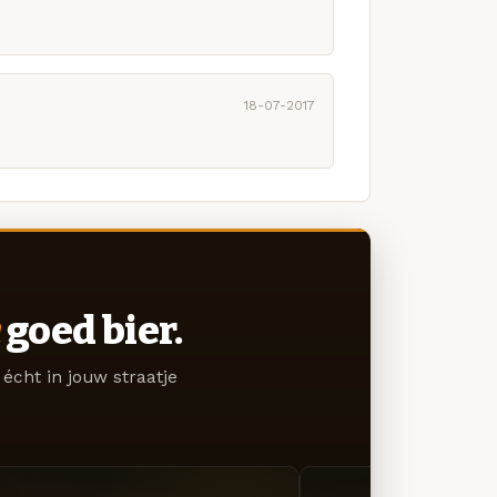
18-07-2017
goed bier.
écht in jouw straatje