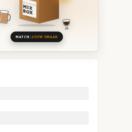
DEZE MAAND
MIX
BOX
8 BIEREN
MATCH:
JOUW SMAAK