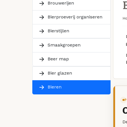
Brouwerijen
Bierproeverij organiseren
H
Bierstijlen
Smaakgroepen
Beer map
Bier glazen
Bieren
P
De