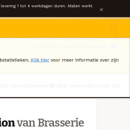
levering 1 tot 4 werkdagen duren. Mailen werkt
×
Ik heb een vraag
Contact
Inloggen
bstatistieken.
Klik hier
voor meer informatie over zijn
Bier adventskalender
Geef cadeau
Shop
Over Ons
ion
van Brasserie