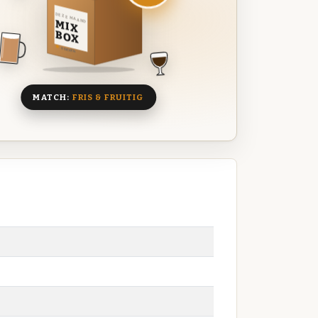
DEZE MAAND
MIX
BOX
8 BIEREN
MATCH:
FRIS & FRUITIG