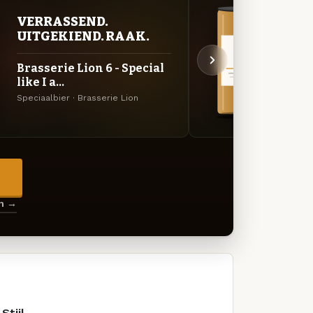
VERRASSEND.
VER
UITGEKIEND. RAAK.
UIT
Brasserie Lion 6 - Special
Brass
like I a...
like I
Speciaalbier · Brasserie Lion
Specia
→
en →
Stijl