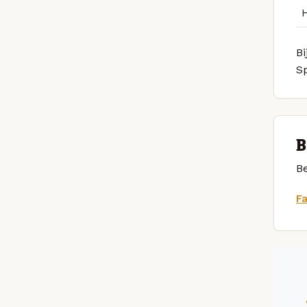
Bi
S
B
Be
F