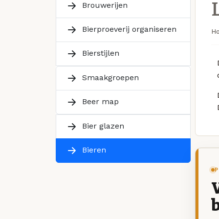
Brouwerijen
Bierproeverij organiseren
H
Bierstijlen
Smaakgroepen
Beer map
Bier glazen
Bieren
P
V
b