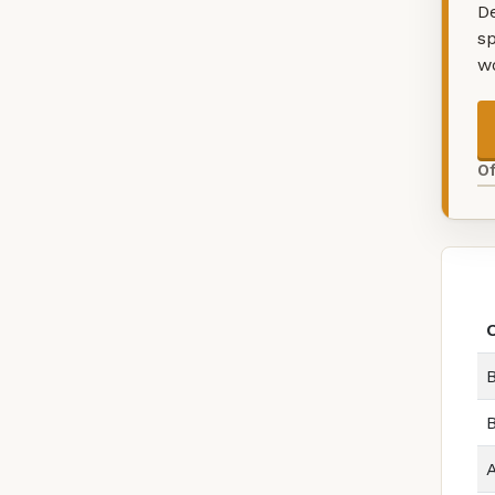
De
sp
w
O
B