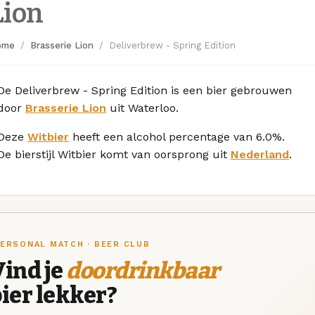
Lion
ome
Brasserie Lion
Deliverbrew - Spring Edition
De Deliverbrew - Spring Edition is een bier gebrouwen
door
Brasserie Lion
uit Waterloo.
Deze
Witbier
heeft een alcohol percentage van 6.0%.
De bierstijl Witbier komt van oorsprong uit
Nederland
.
ERSONAL MATCH · BEER CLUB
ind je
doordrinkbaar
ier lekker?