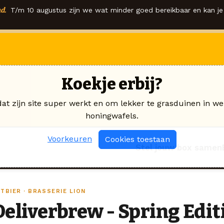
d.
T/m 10 augustus zijn we wat minder goed bereikbaar en kan je 
Koekje erbij?
dat zijn site super werkt en om lekker te grasduinen in we
honingwafels.
Voorkeuren
Cookies toestaan
Stel jouw box samen
TBIER · BRASSERIE LION
Deliverbrew - Spring Edit