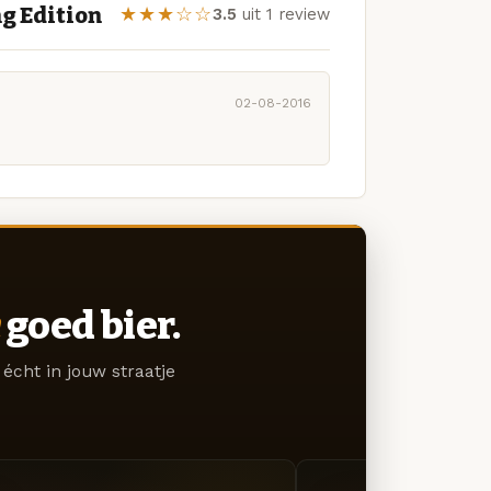
g Edition
★★★☆☆
3.5
uit 1 review
02-08-2016
goed bier.
écht in jouw straatje