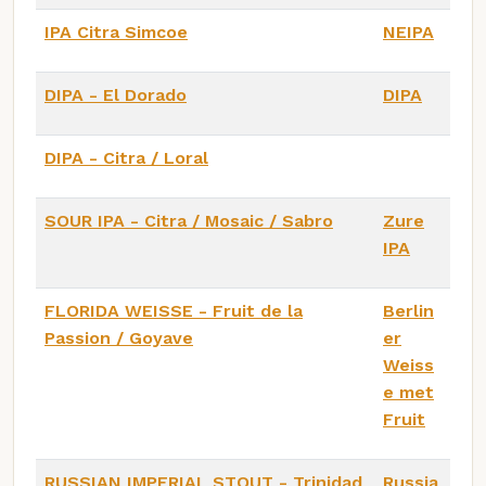
IPA Citra Simcoe
NEIPA
DIPA - El Dorado
DIPA
DIPA - Citra / Loral
SOUR IPA - Citra / Mosaic / Sabro
Zure
IPA
FLORIDA WEISSE - Fruit de la
Berlin
Passion / Goyave
er
Weiss
e met
Fruit
RUSSIAN IMPERIAL STOUT - Trinidad
Russia