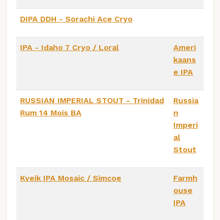
DIPA DDH - Sorachi Ace Cryo
IPA - Idaho 7 Cryo / Loral
Ameri
kaans
e IPA
RUSSIAN IMPERIAL STOUT - Trinidad
Russia
Rum 14 Mois BA
n
Imperi
al
Stout
Kveik IPA Mosaic / Simcoe
Farmh
ouse
IPA