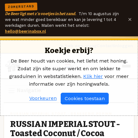
ZOMERSTAND
De Beer ligt met z'n voetjes in het zand.
T/m 10 augustus zijn
×
we wat minder goed bereikbaar en kan je levering 1 tot 4
werkdagen duren. Mailen werkt het snelst:
hello@beerinabox.nl
Ik heb een vraag
Contact
Inloggen
Koekje erbij?
De Beer houdt van cookies, het liefst met honing.
Zodat zijn site super werkt en om lekker te
grasduinen in webstatistieken.
Klik hier
voor meer
informatie over zijn honingwafels.
Navigatie
Voorkeuren
Cookies toestaan
RUSSIAN IMPERIAL STOUT · BRASSERIE POPIHN
RUSSIAN IMPERIAL STOUT -
Toasted Coconut / Cocoa