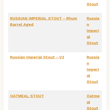
Stout
RUSSIAN IMPERIAL STOUT - Rhum
Russia
Barrel Aged
n
Imperi
al
Stout
Russian Imperial Stout - V3
Russia
n
Imperi
al
Stout
OATMEAL STOUT
Oatme
al
Stout