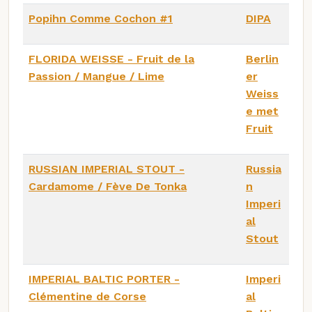
Popihn Comme Cochon #1
DIPA
FLORIDA WEISSE - Fruit de la
Berlin
Passion / Mangue / Lime
er
Weiss
e met
Fruit
RUSSIAN IMPERIAL STOUT -
Russia
Cardamome / Fève De Tonka
n
Imperi
al
Stout
IMPERIAL BALTIC PORTER -
Imperi
Clémentine de Corse
al