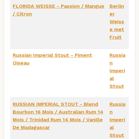
FLORIDA WEISSE - Passion / Mangue
Berlin
/ Citron
er
Weiss
e met
Fruit
Russian Imperial Stout - Piment
Russia
Oiseau
n
Imperi
al
Stout
RUSSIAN IMPERIAL STOUT - Blend
Russia
Bourbon 16 Mois / Australian Rum 14
n
Mois / Trinidad Rum 14 Mois / Vanille
Imperi
De Madagascar
al
Stout