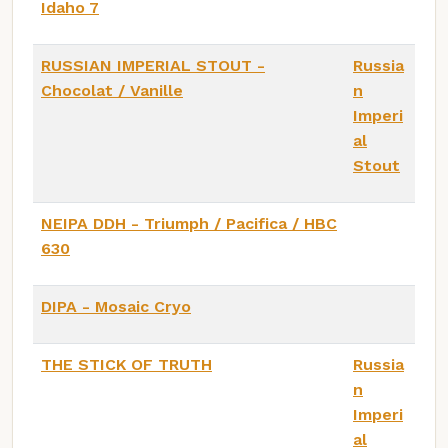
Idaho 7
RUSSIAN IMPERIAL STOUT -
Russia
Chocolat / Vanille
n
Imperi
al
Stout
NEIPA DDH - Triumph / Pacifica / HBC
630
DIPA - Mosaic Cryo
THE STICK OF TRUTH
Russia
n
Imperi
al