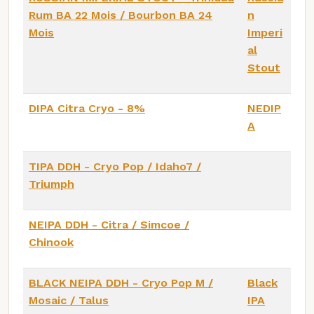
Rum BA 22 Mois / Bourbon BA 24
n
Mois
Imperi
al
Stout
DIPA Citra Cryo - 8%
NEDIP
A
TIPA DDH - Cryo Pop / Idaho7 /
Triumph
NEIPA DDH - Citra / Simcoe /
Chinook
BLACK NEIPA DDH - Cryo Pop M /
Black
Mosaic / Talus
IPA