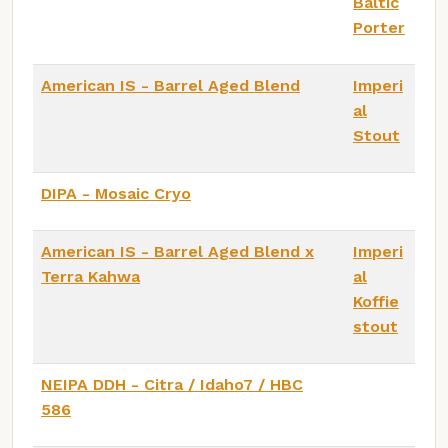
Baltic
Porter
American IS - Barrel Aged Blend
Imperi
al
Stout
DIPA - Mosaic Cryo
American IS - Barrel Aged Blend x
Imperi
Terra Kahwa
al
Koffie
stout
NEIPA DDH - Citra / Idaho7 / HBC
586