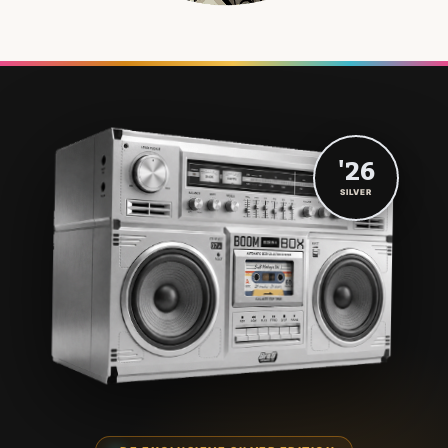
'26
SILVER