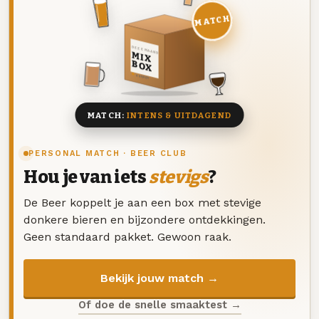
MATCH
DEZE MAAND
MIX
BOX
8 BIEREN
MATCH:
INTENS & UITDAGEND
PERSONAL MATCH · BEER CLUB
Hou je van iets
stevigs
?
De Beer koppelt je aan een box met stevige
donkere bieren en bijzondere ontdekkingen.
Geen standaard pakket. Gewoon raak.
Bekijk jouw match →
Of doe de snelle smaaktest →