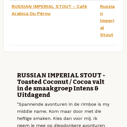
RUSSIAN IMPERIAL STOUT - Café
Russia
Arabica Du Pérou
n
Imperi
al
Stout
RUSSIAN IMPERIAL STOUT -
Toasted Coconut / Cocoa valt
in de smaakgroep Intens &
Uitdagend
"Spannende avonturen in de rimboe is my
middle name. Kom maar door met die
heftige smaken. Kies dan voor mij. Ik
neem je mee op diepdonkere avonturen