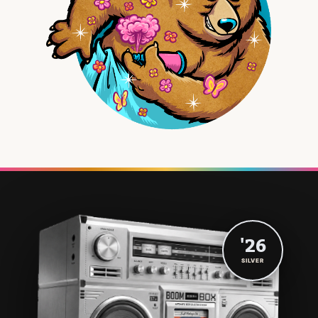
'26
SILVER