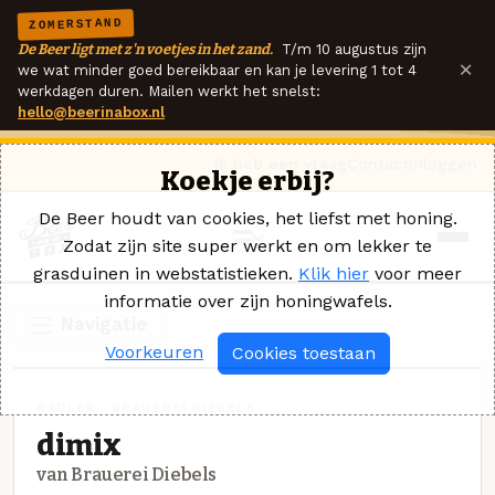
ZOMERSTAND
De Beer ligt met z'n voetjes in het zand.
T/m 10 augustus zijn
×
we wat minder goed bereikbaar en kan je levering 1 tot 4
werkdagen duren. Mailen werkt het snelst:
hello@beerinabox.nl
Ik heb een vraag
Contact
Inloggen
Koekje erbij?
De Beer houdt van cookies, het liefst met honing.
Zodat zijn site super werkt en om lekker te
grasduinen in webstatistieken.
Klik hier
voor meer
informatie over zijn honingwafels.
Navigatie
Voorkeuren
Cookies toestaan
RADLER · BRAUEREI DIEBELS
dimix
van Brauerei Diebels