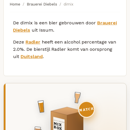
Home
Brauerei Diebels
dimix
De dimix is een bier gebrouwen door
Brauerei
Diebels
uit Issum.
Deze
Radler
heeft een alcohol percentage van
2.0%. De bierstijl Radler komt van oorsprong
uit
Duitsland
.
MATCH
DEZE MAAND
MIX
BOX