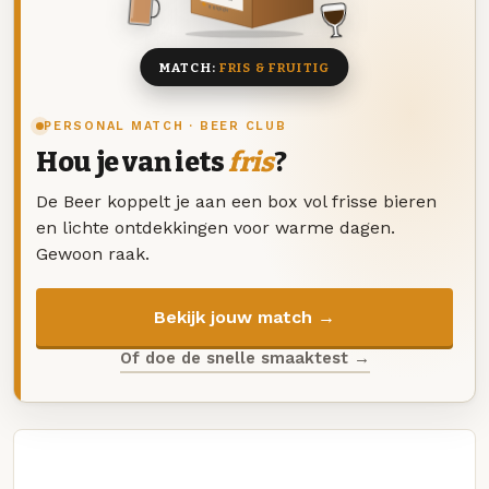
8 BIEREN
MATCH:
FRIS & FRUITIG
PERSONAL MATCH · BEER CLUB
Hou je van iets
fris
?
De Beer koppelt je aan een box vol frisse bieren
en lichte ontdekkingen voor warme dagen.
Gewoon raak.
Bekijk jouw match →
Of doe de snelle smaaktest →