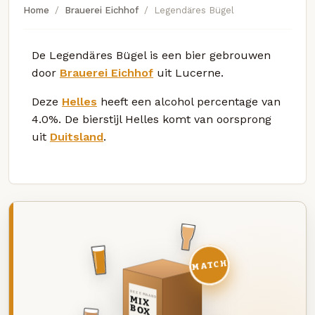
Home
Brauerei Eichhof
Legendäres Bügel
De Legendäres Bügel is een bier gebrouwen
door
Brauerei Eichhof
uit Lucerne.
Deze
Helles
heeft een alcohol percentage van
4.0%. De bierstijl Helles komt van oorsprong
uit
Duitsland
.
MATCH
DEZE MAAND
MIX
BOX