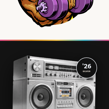
'26
SILVER