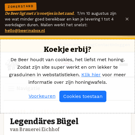
ZOMERSTAND
De Beer ligt met z'n voetjes in het zand.
T/m 10 augustus zijn
×
we wat minder goed bereikbaar en kan je levering 1 tot 4
werkdagen duren. Mailen werkt het snelst:
hello@beerinabox.nl
Ik heb een vraag
Contact
Inloggen
Koekje erbij?
De Beer houdt van cookies, het liefst met honing.
Zodat zijn site super werkt en om lekker te
grasduinen in webstatistieken.
Klik hier
voor meer
informatie over zijn honingwafels.
Navigatie
Voorkeuren
Cookies toestaan
HELLES · BRAUEREI EICHHOF
Legendäres Bügel
van Brauerei Eichhof