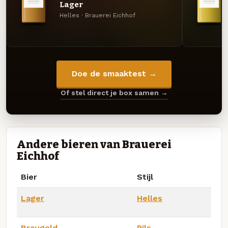
Lager
Helles · Brauerei Eichhof
Doe de smaaktest →
Of stel direct je box samen →
Andere bieren van Brauerei
Eichhof
Bier
Stijl
Lager
Helles
Braugold
Pils