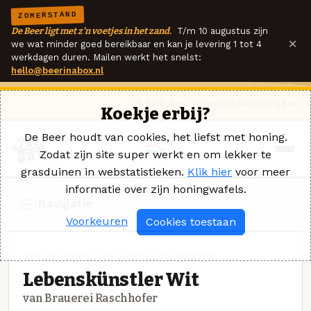
ZOMERSTAND
De Beer ligt met z'n voetjes in het zand.
T/m 10 augustus zijn
×
we wat minder goed bereikbaar en kan je levering 1 tot 4
werkdagen duren. Mailen werkt het snelst:
hello@beerinabox.nl
Ik heb een vraag
Contact
Inloggen
Koekje erbij?
De Beer houdt van cookies, het liefst met honing.
Zodat zijn site super werkt en om lekker te
grasduinen in webstatistieken.
Klik hier
voor meer
informatie over zijn honingwafels.
Navigatie
Voorkeuren
Cookies toestaan
SPECIAALBIER · BRAUEREI RASCHHOFER
Lebenskünstler Wit
van Brauerei Raschhofer