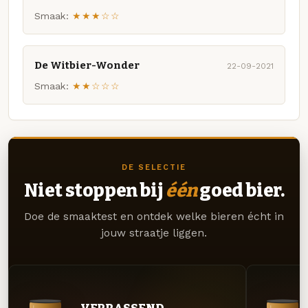
Smaak:
★★★☆☆
De Witbier-Wonder
22-09-2021
Smaak:
★★☆☆☆
DE SELECTIE
Niet stoppen bij
één
goed bier.
Doe de smaaktest en ontdek welke bieren écht in
jouw straatje liggen.
VERRASSEND.