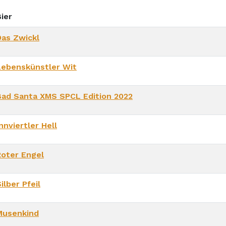
ier
Das Zwickl
Lebenskünstler Wit
Bad Santa XMS SPCL Edition 2022
nnviertler Hell
Roter Engel
ilber Pfeil
Musenkind