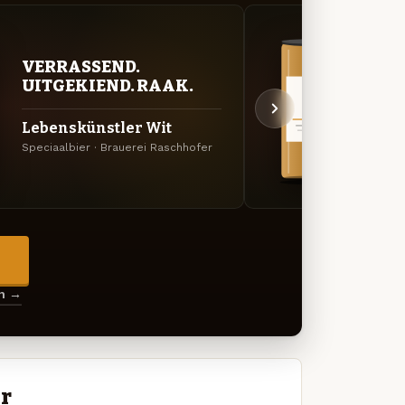
VER
VERRASSEND.
UIT
UITGEKIEND. RAAK.
Bad 
Lebenskünstler Wit
Edit
Speciaalbier · Brauerei Raschhofer
Specia
→
en →
er