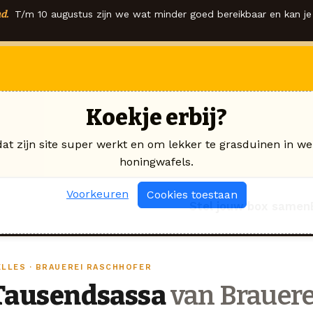
d.
T/m 10 augustus zijn we wat minder goed bereikbaar en kan je 
Koekje erbij?
dat zijn site super werkt en om lekker te grasduinen in we
honingwafels.
Voorkeuren
Cookies toestaan
Stel jouw box samen
ELLES · BRAUEREI RASCHHOFER
Tausendsassa
van Brauere