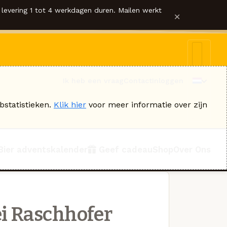
levering 1 tot 4 werkdagen duren. Mailen werkt
×
Ik heb een vraag
Contact
Inloggen
bstatistieken.
Klik hier
voor meer informatie over zijn
Bier adventskalender
Geef cadeau
Shop
Over Ons
i Raschhofer