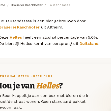
ome
Brauerei Raschhofer
Tausendsassa
De Tausendsassa is een bier gebrouwen door
Brauerei Raschhofer
uit Altheim.
Deze
Helles
heeft een alcohol percentage van 5.0%.
De bierstijl Helles komt van oorsprong uit
Duitsland
.
ERSONAL MATCH · BEER CLUB
Hou je van
Helles
?
 Beer koppelt je aan een box met bieren die in
ezelfde straat wonen. Geen standaard pakket.
ewoon raak.