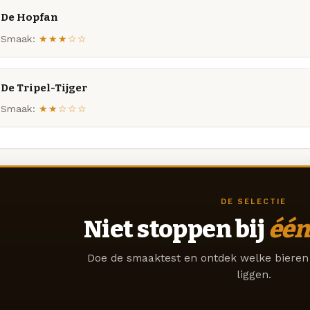
De Hopfan
Smaak:
★★★☆☆
De Tripel-Tijger
Smaak:
★★☆☆☆
DE SELECTIE
Niet stoppen bij
één
Doe de smaaktest en ontdek welke bieren 
liggen.