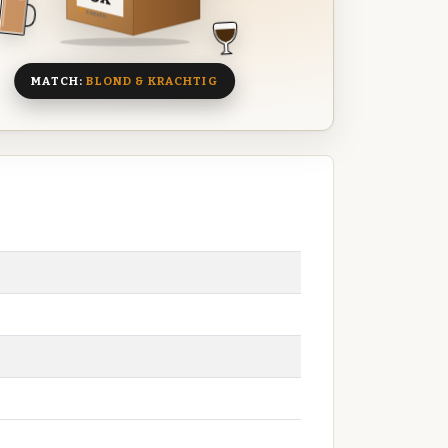
8 BIEREN
MATCH:
BLOND & KRACHTIG