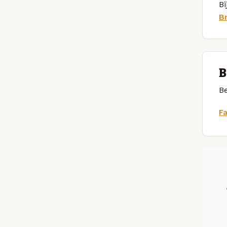
Bi
B
B
Be
F