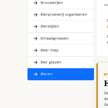
Brouwerijen
H
Bierproeverij organiseren
Bierstijlen
Smaakgroepen
Beer map
Bier glazen
Bieren
P
De
d
G