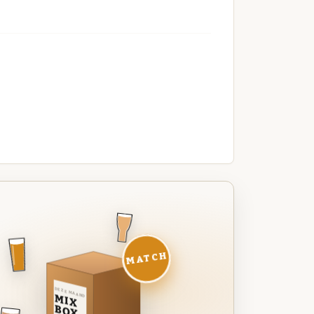
MATCH
DEZE MAAND
MIX
BOX