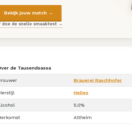
Bekijk jouw match →
f doe de snelle smaaktest →
Over de Tausendsassa
Brouwer
Brauerei Raschhofer
ierstijl
Helles
Alcohol
5.0%
Herkomst
Altheim