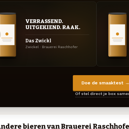
VERRASSEND.
UITGEKIEND. RAAK.
Das Zwickl
Zwickel · Brauerei Raschhofer
Doe de smaaktest 
Of stel direct je box sam
ndere bieren van Brauerei Raschhof