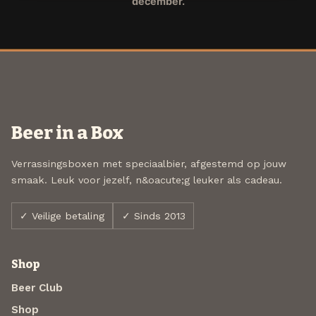
december.
Beer in a Box
Verrassingsboxen met speciaalbier, afgestemd op jouw
smaak. Leuk voor jezelf, n&oacute;g leuker als cadeau.
✓ Veilige betaling
✓ Sinds 2013
Shop
Beer Club
Shop