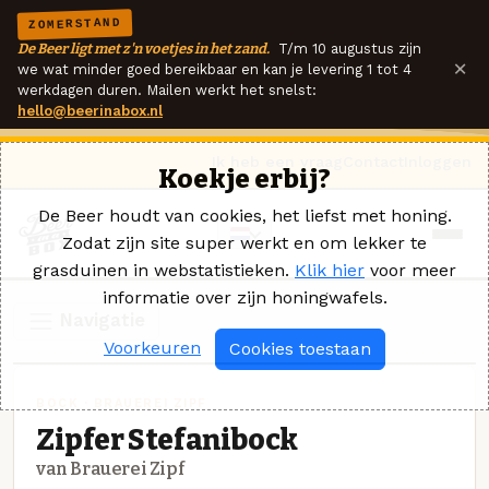
ZOMERSTAND
De Beer ligt met z'n voetjes in het zand.
T/m 10 augustus zijn
×
we wat minder goed bereikbaar en kan je levering 1 tot 4
werkdagen duren. Mailen werkt het snelst:
hello@beerinabox.nl
Ik heb een vraag
Contact
Inloggen
Koekje erbij?
De Beer houdt van cookies, het liefst met honing.
Zodat zijn site super werkt en om lekker te
grasduinen in webstatistieken.
Klik hier
voor meer
informatie over zijn honingwafels.
Navigatie
Voorkeuren
Cookies toestaan
BOCK · BRAUEREI ZIPF
Zipfer Stefanibock
van Brauerei Zipf