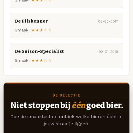
De Pilskenner
05-03-2017
Smaak:
★★★☆☆
De Saison-Specialist
02-01-2019
Smaak:
★★★☆☆
DE SELECTIE
Niet stoppen bij
één
goed bier.
Doe de smaaktest en ontdek welke bieren écht in
jouw straatje liggen.