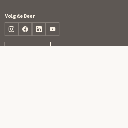
Volg de Beer
Ontdek jouw box
© 2013-2026 Beer in a Box BV