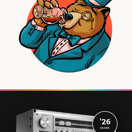
'26
SILVER