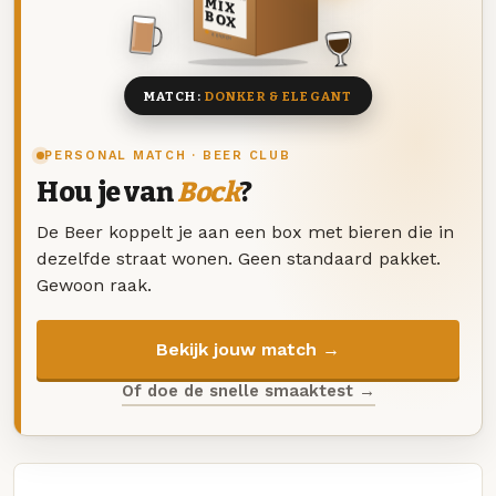
MIX
BOX
8 BIEREN
MATCH:
DONKER & ELEGANT
PERSONAL MATCH · BEER CLUB
Hou je van
Bock
?
De Beer koppelt je aan een box met bieren die in
dezelfde straat wonen. Geen standaard pakket.
Gewoon raak.
Bekijk jouw match →
Of doe de snelle smaaktest →