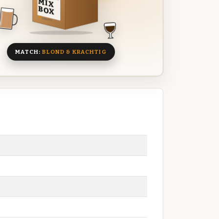
MIX
BOX
8 BIEREN
MATCH:
BLOND & KRACHTIG