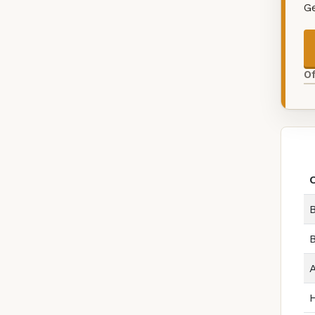
G
O
B