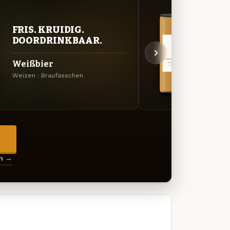
VER
FRIS. KRUIDIG.
UIT
DOORDRINKBAAR.
Brau
Weißbier
Birt
Weizen · Braufässchen
IPL · 
→
en →