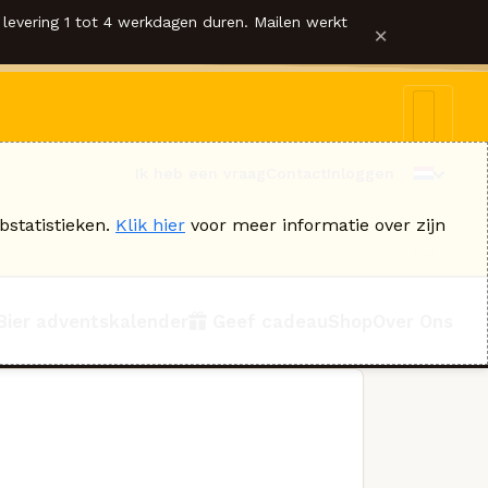
levering 1 tot 4 werkdagen duren. Mailen werkt
×
Ik heb een vraag
Contact
Inloggen
bstatistieken.
Klik hier
voor meer informatie over zijn
Bier adventskalender
Geef cadeau
Shop
Over Ons
n