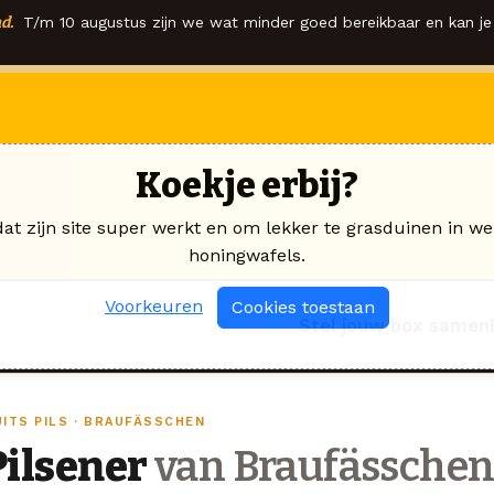
d.
T/m 10 augustus zijn we wat minder goed bereikbaar en kan je 
Koekje erbij?
dat zijn site super werkt en om lekker te grasduinen in we
honingwafels.
Voorkeuren
Cookies toestaan
Stel jouw box samen
UITS PILS · BRAUFÄSSCHEN
Pilsener
van Braufässche