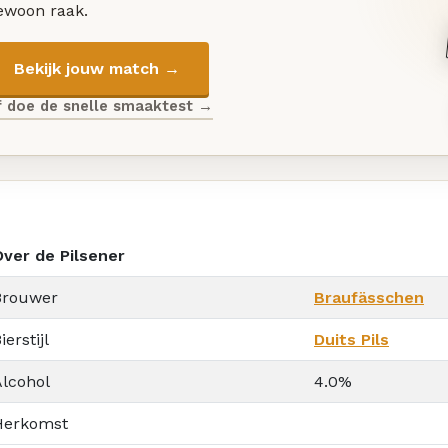
ewoon raak.
Bekijk jouw match →
f doe de snelle smaaktest →
Over de Pilsener
Brouwer
Braufässchen
ierstijl
Duits Pils
Alcohol
4.0%
Herkomst