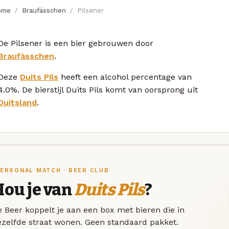
ome
Braufässchen
Pilsener
De Pilsener is een bier gebrouwen door
Braufässchen
.
Deze
Duits Pils
heeft een alcohol percentage van
4.0%. De bierstijl Duits Pils komt van oorsprong uit
Duitsland
.
ERSONAL MATCH · BEER CLUB
Hou je van
Duits Pils
?
 Beer koppelt je aan een box met bieren die in
ezelfde straat wonen. Geen standaard pakket.