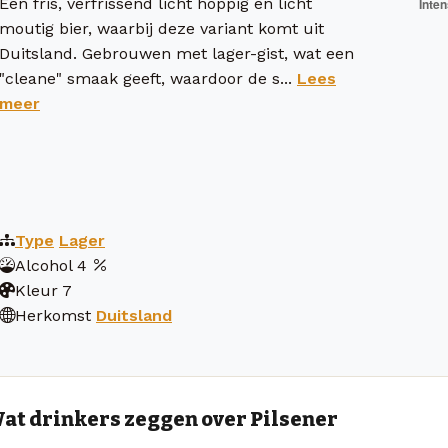
Een fris, verfrissend licht hoppig en licht
moutig bier, waarbij deze variant komt uit
Duitsland. Gebrouwen met lager-gist, wat een
"cleane" smaak geeft, waardoor de s...
Lees
meer
Type
Lager
Alcohol
4
Kleur
7
Herkomst
Duitsland
at drinkers zeggen over Pilsener