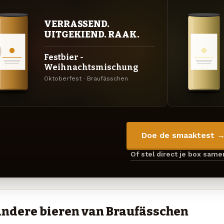
VERRASSEND.
UITGEKIEND. RAAK.
Festbier -
Weihnachtsmischung
Oktoberfest · Braufässchen
Doe de smaaktest 
Of stel direct je box sam
ndere bieren van Braufässchen