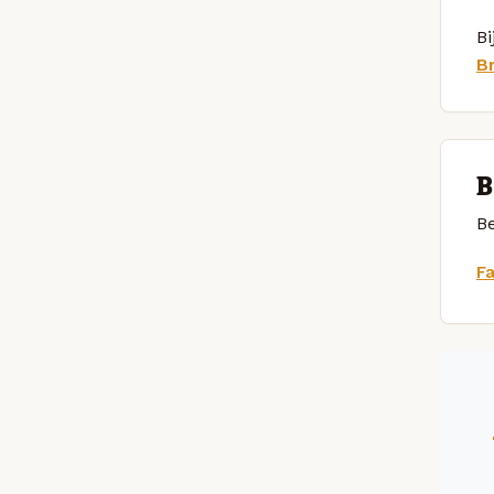
Bi
B
B
Be
F