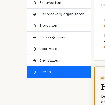
Brouwerijen
H
Bierproeverij organiseren
Bierstijlen
Smaakgroepen
Beer map
Bier glazen
Bieren
P
De
d