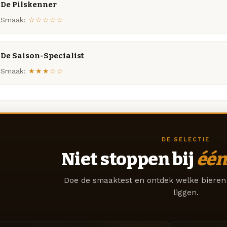
De Pilskenner
Smaak:
☆☆☆☆☆
De Saison-Specialist
Smaak:
★★★☆☆
DE SELECTIE
Niet stoppen bij
één
Doe de smaaktest en ontdek welke bieren 
liggen.