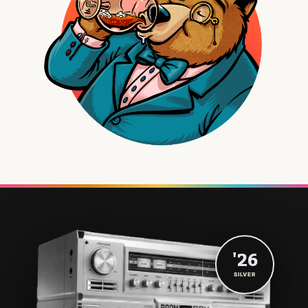
'26
SILVER