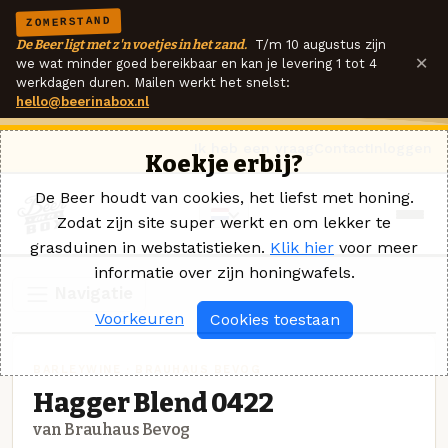
ZOMERSTAND
De Beer ligt met z'n voetjes in het zand.
T/m 10 augustus zijn
×
we wat minder goed bereikbaar en kan je levering 1 tot 4
werkdagen duren. Mailen werkt het snelst:
hello@beerinabox.nl
Ik heb een vraag
Contact
Inloggen
Koekje erbij?
De Beer houdt van cookies, het liefst met honing.
Zodat zijn site super werkt en om lekker te
grasduinen in webstatistieken.
Klik hier
voor meer
informatie over zijn honingwafels.
Navigatie
Voorkeuren
Cookies toestaan
BARLEYWINE · BRAUHAUS BEVOG
Hagger Blend 0422
van Brauhaus Bevog