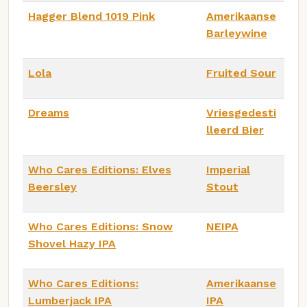
Hagger Blend 1019 Pink
Amerikaanse
Barleywine
Lola
Fruited Sour
Dreams
Vriesgedesti
lleerd Bier
Who Cares Editions: Elves
Imperial
Beersley
Stout
Who Cares Editions: Snow
NEIPA
Shovel Hazy IPA
Who Cares Editions:
Amerikaanse
Lumberjack IPA
IPA