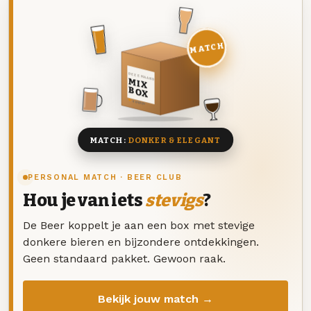
MATCH
DEZE MAAND
MIX
BOX
8 BIEREN
MATCH:
DONKER & ELEGANT
PERSONAL MATCH · BEER CLUB
Hou je van iets
stevigs
?
De Beer koppelt je aan een box met stevige
donkere bieren en bijzondere ontdekkingen.
Geen standaard pakket. Gewoon raak.
Bekijk jouw match →