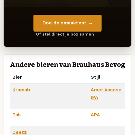
Doe de smaaktest →
Of stel direct je box samen →
Andere bieren van Brauhaus Bevog
Bier
Stijl
Kramah
Amerikaanse
IPA
Tak
APA
Deetz