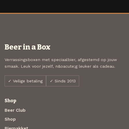
Beer in a Box
Verrassingsboxen met speciaalbier, afgestemd op jouw
smaak. Leuk voor jezelf, n&oacute;g leuker als cadeau.
✓ Veilige betaling
✓ Sinds 2013
Shop
Beer Club
Shop
Bierpakket