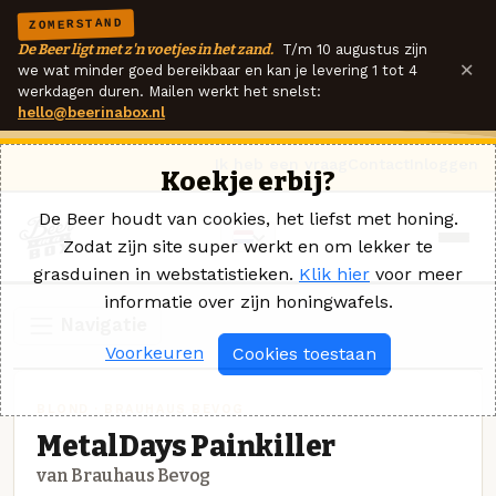
ZOMERSTAND
De Beer ligt met z'n voetjes in het zand.
T/m 10 augustus zijn
×
we wat minder goed bereikbaar en kan je levering 1 tot 4
werkdagen duren. Mailen werkt het snelst:
hello@beerinabox.nl
Ik heb een vraag
Contact
Inloggen
Koekje erbij?
De Beer houdt van cookies, het liefst met honing.
Zodat zijn site super werkt en om lekker te
grasduinen in webstatistieken.
Klik hier
voor meer
informatie over zijn honingwafels.
Navigatie
Voorkeuren
Cookies toestaan
BLOND · BRAUHAUS BEVOG
MetalDays Painkiller
van Brauhaus Bevog