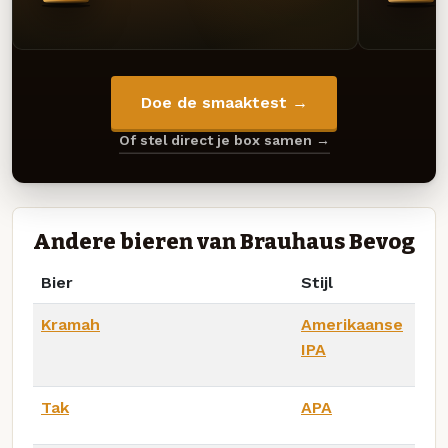
Doe de smaaktest →
Of stel direct je box samen →
Andere bieren van Brauhaus Bevog
Bier
Stijl
Kramah
Amerikaanse
IPA
Tak
APA