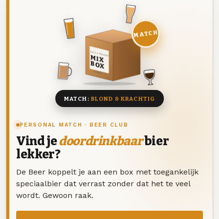
MATCH
DEZE MAAND
MIX
BOX
8 BIEREN
MATCH:
BLOND & KRACHTIG
PERSONAL MATCH · BEER CLUB
Vind je
doordrinkbaar
bier
lekker?
De Beer koppelt je aan een box met toegankelijk
speciaalbier dat verrast zonder dat het te veel
wordt. Gewoon raak.