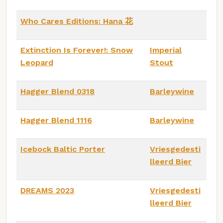
Who Cares Editions: Hana 花
Extinction Is Forever!: Snow
Imperial
Leopard
Stout
Hagger Blend 0318
Barleywine
Hagger Blend 1116
Barleywine
Icebock Baltic Porter
Vriesgedesti
lleerd Bier
DREAMS 2023
Vriesgedesti
lleerd Bier