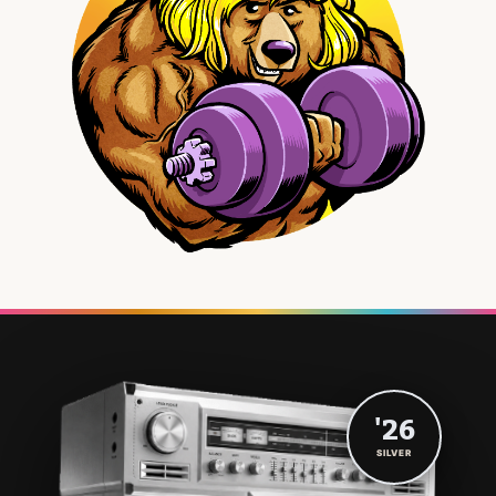
'26
SILVER