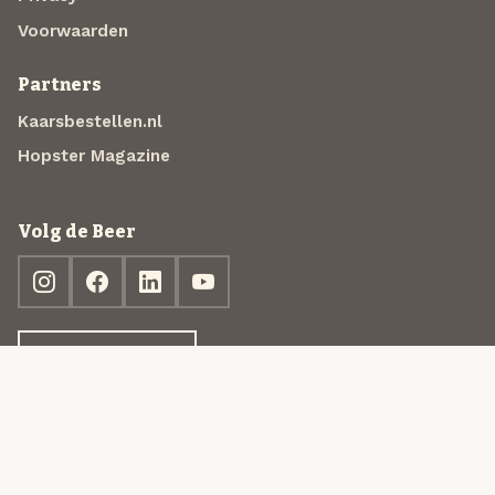
Voorwaarden
Partners
Kaarsbestellen.nl
Hopster Magazine
Volg de Beer
Ontdek jouw box
© 2013-2026 Beer in a Box BV