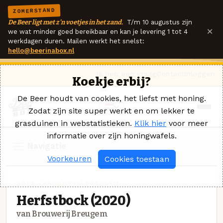
ZOMERSTAND
De Beer ligt met z'n voetjes in het zand.
T/m 10 augustus zijn
×
we wat minder goed bereikbaar en kan je levering 1 tot 4
werkdagen duren. Mailen werkt het snelst:
hello@beerinabox.nl
Ik heb een vraag
Contact
Inloggen
Koekje erbij?
De Beer houdt van cookies, het liefst met honing.
Zodat zijn site super werkt en om lekker te
grasduinen in webstatistieken.
Klik hier
voor meer
informatie over zijn honingwafels.
Navigatie
Voorkeuren
Cookies toestaan
BOCK · BROUWERIJ BREUGEM
Herfstbock (2020)
van Brouwerij Breugem