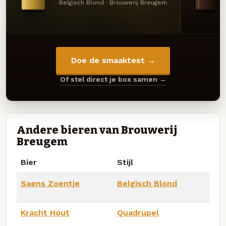
Belgisch Blond · Brouwerij Breugem
Doe de smaaktest →
Of stel direct je box samen →
Andere bieren van Brouwerij
Breugem
Bier
Stijl
Saens Zoentje
Belgisch Blond
Kracht Hout
Quadrupel