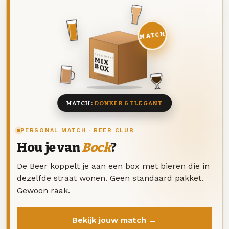
MATCH
DEZE MAAND
MIX
BOX
8 BIEREN
MATCH:
DONKER & ELEGANT
PERSONAL MATCH · BEER CLUB
Hou je van
Bock
?
De Beer koppelt je aan een box met bieren die in
dezelfde straat wonen. Geen standaard pakket.
Gewoon raak.
Bekijk jouw match →