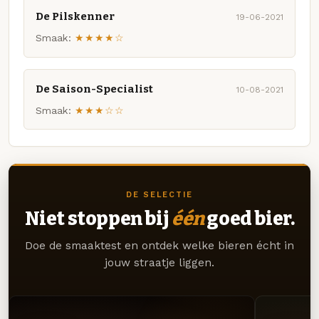
De Pilskenner
19-06-2021
Smaak:
★★★★☆
De Saison-Specialist
10-08-2021
Smaak:
★★★☆☆
DE SELECTIE
Niet stoppen bij
één
goed bier.
Doe de smaaktest en ontdek welke bieren écht in
jouw straatje liggen.