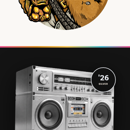
'26
SILVER