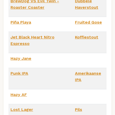
BrewDog VS Evil Twin -
Dubbele
Roaster Coaster
Haverstout
Piña Playa
Fruited Gose
Jet Black Heart Nitro
Koffiestout
Espresso
Hazy Jane
Punk IPA
Amerikaanse
IPA
Hazy AF
Lost Lager
Pils