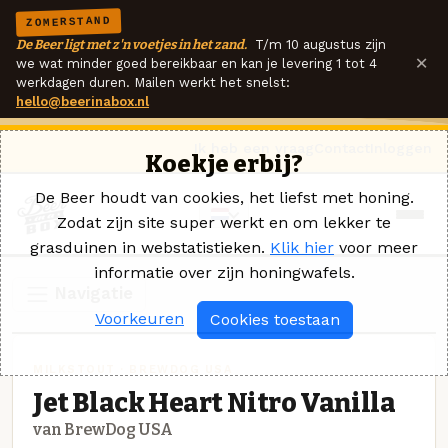
ZOMERSTAND
De Beer ligt met z'n voetjes in het zand.
T/m 10 augustus zijn
×
we wat minder goed bereikbaar en kan je levering 1 tot 4
werkdagen duren. Mailen werkt het snelst:
hello@beerinabox.nl
Ik heb een vraag
Contact
Inloggen
Koekje erbij?
De Beer houdt van cookies, het liefst met honing.
Zodat zijn site super werkt en om lekker te
grasduinen in webstatistieken.
Klik hier
voor meer
informatie over zijn honingwafels.
Navigatie
Voorkeuren
Cookies toestaan
MILKSTOUT · BREWDOG USA
Jet Black Heart Nitro Vanilla
van BrewDog USA