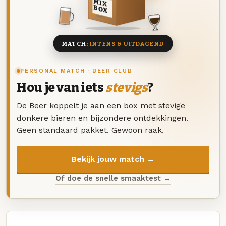
MIX
BOX
8 BIEREN
MATCH:
INTENS & UITDAGEND
PERSONAL MATCH · BEER CLUB
Hou je van iets
stevigs
?
De Beer koppelt je aan een box met stevige
donkere bieren en bijzondere ontdekkingen.
Geen standaard pakket. Gewoon raak.
Bekijk jouw match →
Of doe de snelle smaaktest →