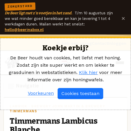
ZOMERSTAND
De Beer ligt met z'n voetjes in het zand.
T/m 10 augustus zijn
×
we wat minder goed bereikbaar en kan je levering 1 tot 4
werkdagen duren. Mailen werkt het snelst:
hello@beerinabox.nl
Ik heb een vraag
Contact
Inloggen
Koekje erbij?
De Beer houdt van cookies, het liefst met honing.
Zodat zijn site super werkt en om lekker te
grasduinen in webstatistieken.
Klik hier
voor meer
informatie over zijn honingwafels.
Navigatie
Voorkeuren
Cookies toestaan
LAMBIEK · BREWERY JOHN MARTIN & BREWERY
TIMMERMANS
Timmermans Lambicus
Blanche