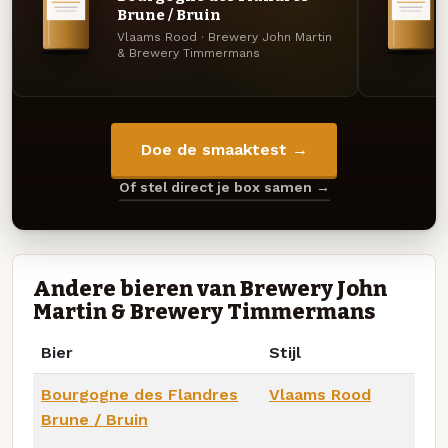
Brune / Bruin
Vlaams Rood · Brewery John Martin
& Brewery Timmermans
Doe de smaaktest →
Of stel direct je box samen →
Andere bieren van Brewery John
Martin & Brewery Timmermans
Bier
Stijl
Bourgogne des Flandres
Vlaams Rood
Brune / Bruin