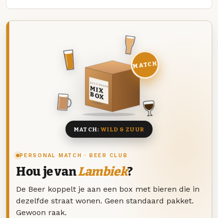
MATCH
DEZE MAAND
MIX
BOX
8 BIEREN
MATCH:
WILD & ZUUR
PERSONAL MATCH · BEER CLUB
Hou je van
Lambiek
?
De Beer koppelt je aan een box met bieren die in
dezelfde straat wonen. Geen standaard pakket.
Gewoon raak.