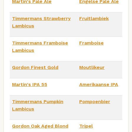
Martin's Pale Ale
Engelse Pale Ale
Timmermans Strawberry
Fruitlambiek
Lambicus
Timmermans Framboise
Framboise
Lambicus
Gordon Finest Gold
Moutlikeur
Martin's IPA 55
Amerikaanse IPA
Timmermans Pumpkin
Pompoenbier
Lambicus
Gordon Oak Aged Blond
Tripel