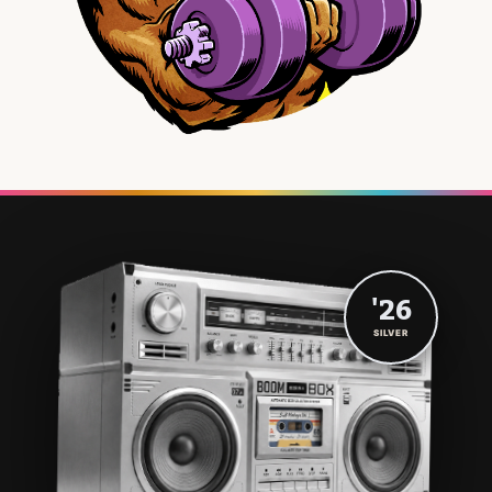
'26
SILVER