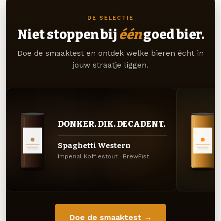
DE SELECTIE
Niet stoppen bij
één
goed bier.
Doe de smaaktest en ontdek welke bieren écht in
jouw straatje liggen.
DONKER. DIK. DECADENT.
Spaghetti Western
Imperial Koffiestout · BrewFist
Doe de smaaktest →