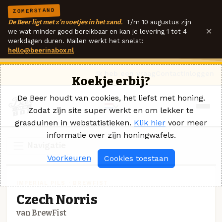
ZOMERSTAND
De Beer ligt met z'n voetjes in het zand.
T/m 10 augustus zijn
×
we wat minder goed bereikbaar en kan je levering 1 tot 4
werkdagen duren. Mailen werkt het snelst:
hello@beerinabox.nl
Ik heb een vraag
Contact
Inloggen
Koekje erbij?
De Beer houdt van cookies, het liefst met honing.
Zodat zijn site super werkt en om lekker te
grasduinen in webstatistieken.
Klik hier
voor meer
informatie over zijn honingwafels.
Navigatie
Voorkeuren
Cookies toestaan
IMPERIAL PILS · BREWFIST
Czech Norris
van BrewFist