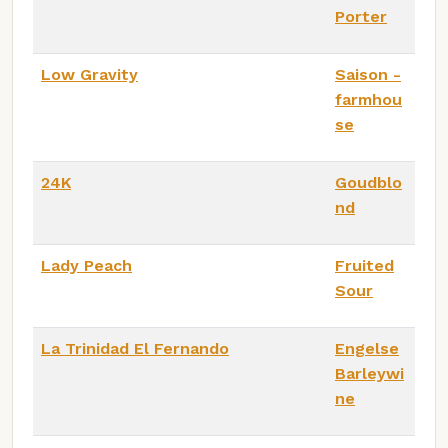
Porter
Low Gravity
Saison -
farmhou
se
24K
Goudblo
nd
Lady Peach
Fruited
Sour
La Trinidad El Fernando
Engelse
Barleywi
ne