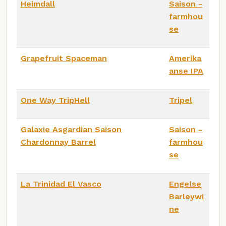
Heimdall
Saison -
farmhou
se
Grapefruit Spaceman
Amerika
anse IPA
One Way TripHell
Tripel
Galaxie Asgardian Saison
Saison -
Chardonnay Barrel
farmhou
se
La Trinidad El Vasco
Engelse
Barleywi
ne