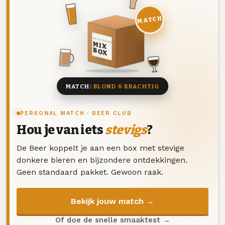
MATCH
DEZE MAAND
MIX
BOX
8 BIEREN
MATCH:
BLOND & KRACHTIG
PERSONAL MATCH · BEER CLUB
Hou je van iets
stevigs
?
De Beer koppelt je aan een box met stevige
donkere bieren en bijzondere ontdekkingen.
Geen standaard pakket. Gewoon raak.
Bekijk jouw match →
Of doe de snelle smaaktest →