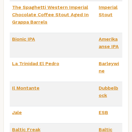
The Spaghetti Western Imperial
Imperial
Chocolate Coffee Stout Aged In
Stout
Grappa Barrels
Bionic IPA
Amerika
anse IPA
La Trinidad El Pedro
Barleywi
ne
Il Montante
Dubbelb
ock
Jale
ESB
Baltic Freak
Baltic