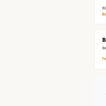
Bi
B
B
Be
F