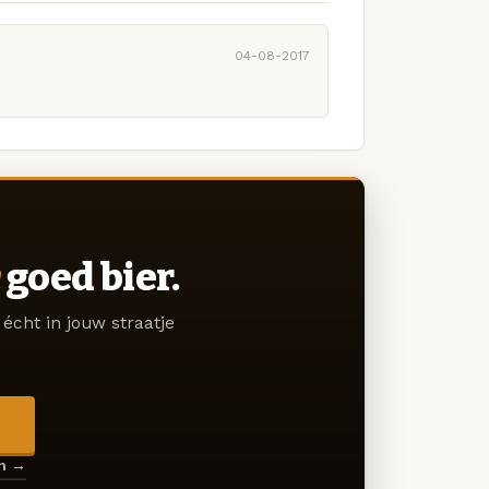
04-08-2017
goed bier.
écht in jouw straatje
→
en →