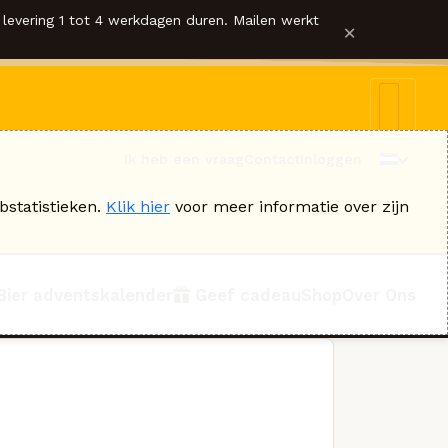
levering 1 tot 4 werkdagen duren. Mailen werkt
×
Ik heb een vraag
Contact
Inloggen
bstatistieken.
Klik hier
voor meer informatie over zijn
Bier adventskalender
Geef cadeau
Shop
Over Ons