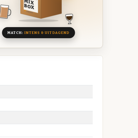
MIX
BOX
8 BIEREN
MATCH:
INTENS & UITDAGEND