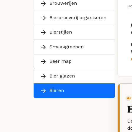
Brouwerijen
H
Bierproeverij organiseren
Bierstijlen
Smaakgroepen
Beer map
Bier glazen
Bieren
P
H
De
d