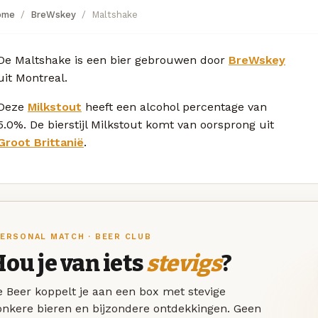
ome
BreWskey
Maltshake
De Maltshake is een bier gebrouwen door
BreWskey
uit Montreal.
Deze
Milkstout
heeft een alcohol percentage van
5.0%. De bierstijl Milkstout komt van oorsprong uit
Groot Brittanië
.
ERSONAL MATCH · BEER CLUB
ou je van iets
stevigs
?
 Beer koppelt je aan een box met stevige
onkere bieren en bijzondere ontdekkingen. Geen