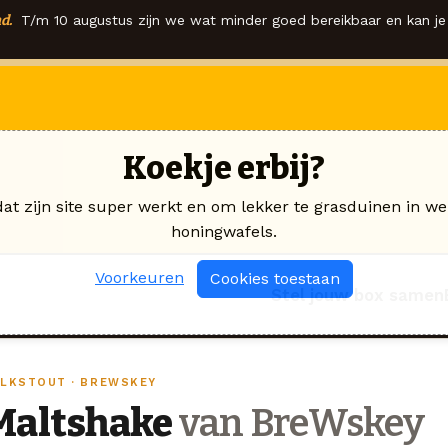
d.
T/m 10 augustus zijn we wat minder goed bereikbaar en kan je 
Koekje erbij?
dat zijn site super werkt en om lekker te grasduinen in we
honingwafels.
Voorkeuren
Cookies toestaan
Stel jouw box samen
ILKSTOUT · BREWSKEY
Maltshake
van BreWskey