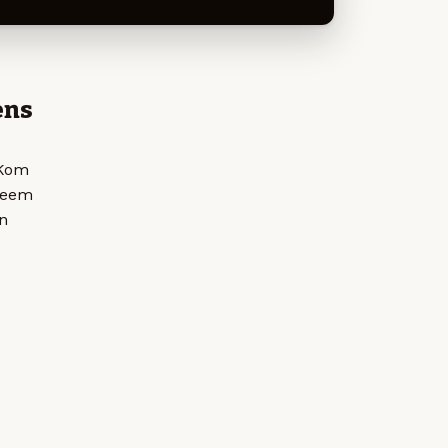
ens
 Kom
 neem
n
e