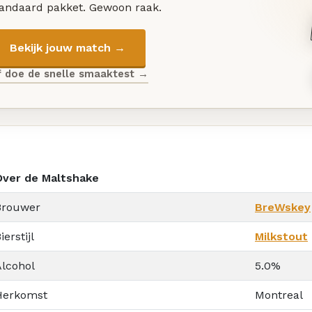
tandaard pakket. Gewoon raak.
Bekijk jouw match →
f doe de snelle smaaktest →
Over de Maltshake
Brouwer
BreWskey
ierstijl
Milkstout
Alcohol
5.0%
Herkomst
Montreal