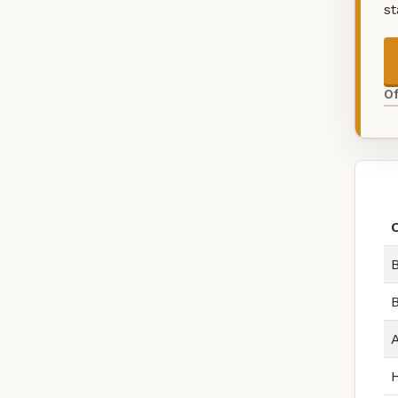
s
O
B