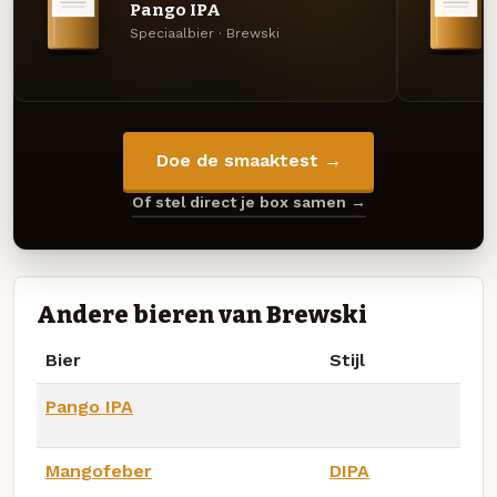
Pango IPA
Speciaalbier · Brewski
Doe de smaaktest →
Of stel direct je box samen →
Andere bieren van Brewski
Bier
Stijl
Pango IPA
Mangofeber
DIPA