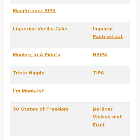
Mangofeber SIPA
Liquorice Vanilla Cake
Imperial
Pastrystout
Monkey In A Piñata
NEIPA
Triple Nipple
TIPA
I’m Monk-Ish
50 States of Freedom
Berliner
Weisse met
Fruit