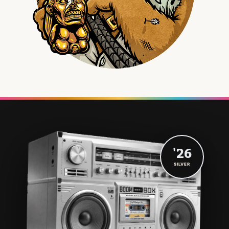
'26
SILVER