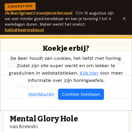
ZOMERSTAND
De Beer ligt met z'n voetjes in het zand.
T/m 10 augustus zijn
×
we wat minder goed bereikbaar en kan je levering 1 tot 4
werkdagen duren. Mailen werkt het snelst:
hello@beerinabox.nl
Ik heb een vraag
Contact
Inloggen
Koekje erbij?
De Beer houdt van cookies, het liefst met honing.
Zodat zijn site super werkt en om lekker te
grasduinen in webstatistieken.
Klik hier
voor meer
informatie over zijn honingwafels.
Navigatie
Voorkeuren
Cookies toestaan
IMPERIAL STOUT · BREWSKI
Mental Glory Hole
van Brewski