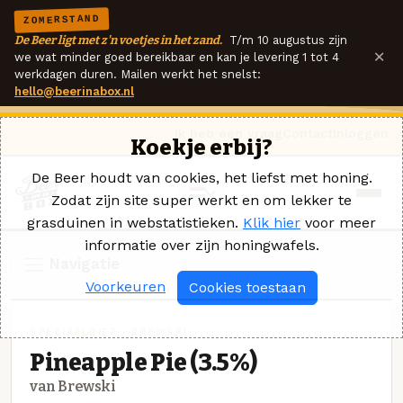
ZOMERSTAND
De Beer ligt met z'n voetjes in het zand.
T/m 10 augustus zijn
×
we wat minder goed bereikbaar en kan je levering 1 tot 4
werkdagen duren. Mailen werkt het snelst:
hello@beerinabox.nl
Ik heb een vraag
Contact
Inloggen
Koekje erbij?
De Beer houdt van cookies, het liefst met honing.
Zodat zijn site super werkt en om lekker te
grasduinen in webstatistieken.
Klik hier
voor meer
informatie over zijn honingwafels.
Navigatie
Voorkeuren
Cookies toestaan
SPECIAALBIER · BREWSKI
Pineapple Pie (3.5%)
van Brewski