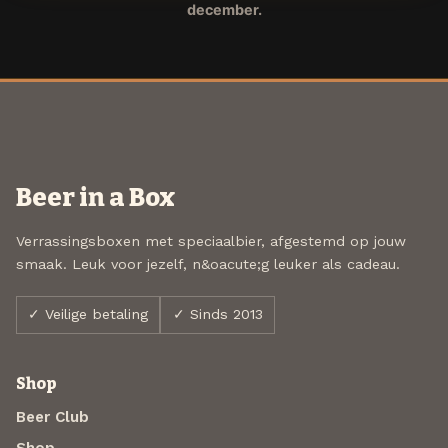
december.
Beer in a Box
Verrassingsboxen met speciaalbier, afgestemd op jouw
smaak. Leuk voor jezelf, n&oacute;g leuker als cadeau.
✓ Veilige betaling
✓ Sinds 2013
Shop
Beer Club
Shop