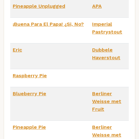
Pineapple Unplugged
APA
¡Buena Para El Papa! ¿Si, No?
Imperial
Pastrystout
Eric
Dubbele
Haverstout
Raspberry Pie
Blueberry Pie
Berliner
Weisse met
Fruit
Pineapple Pie
Berliner
Weisse met