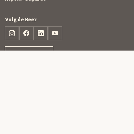
Volg de Beer
Ontdek jouw box
© 2013-2026 Beer in a Box BV