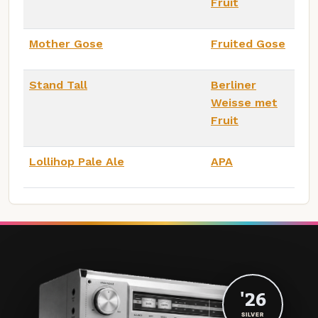
Fruit
Mother Gose
Fruited Gose
Stand Tall
Berliner
Weisse met
Fruit
Lollihop Pale Ale
APA
'26
SILVER