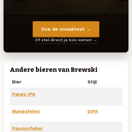
Doe de smaaktest →
Of stel direct je box samen →
Andere bieren van Brewski
Bier
Stijl
Pango IPA
Mangofeber
DIPA
Passionfeber