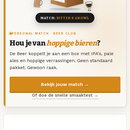
8 BIEREN
MATCH:
BITTER & GROWL
PERSONAL MATCH · BEER CLUB
Hou je van
hoppige bieren
?
De Beer koppelt je aan een box met IPA's, pale
ales en hoppige verrassingen. Geen standaard
pakket. Gewoon raak.
Bekijk jouw match →
Of doe de snelle smaaktest →