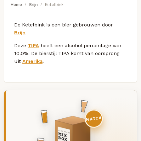
Home
Brijn
Ketelbink
De Ketelbink is een bier gebrouwen door
Brijn
.
Deze
TIPA
heeft een alcohol percentage van
10.0%. De bierstijl TIPA komt van oorsprong
uit
Amerika
.
MATCH
DEZE MAAND
MIX
BOX