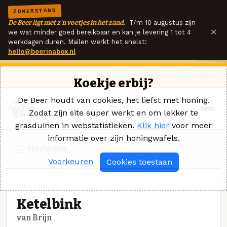
ZOMERSTAND
De Beer ligt met z'n voetjes in het zand.
T/m 10 augustus zijn
×
we wat minder goed bereikbaar en kan je levering 1 tot 4
werkdagen duren. Mailen werkt het snelst:
hello@beerinabox.nl
Ik heb een vraag
Contact
Inloggen
Koekje erbij?
De Beer houdt van cookies, het liefst met honing.
Zodat zijn site super werkt en om lekker te
grasduinen in webstatistieken.
Klik hier
voor meer
informatie over zijn honingwafels.
Navigatie
Voorkeuren
Cookies toestaan
TIPA · BRIJN
Ketelbink
van Brijn