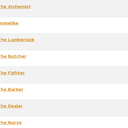
The Alchemist
Homelike
The Lumberjack
The Butcher
The Fighter
The Barber
The Dealer
The Nurse