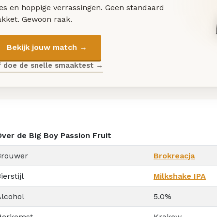
les en hoppige verrassingen. Geen standaard
akket. Gewoon raak.
Bekijk jouw match →
f doe de snelle smaaktest →
Over de Big Boy Passion Fruit
Brouwer
Brokreacja
ierstijl
Milkshake IPA
Alcohol
5.0%
Herkomst
Krakow