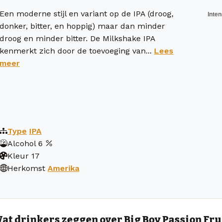
Een moderne stijl en variant op de IPA (droog,
donker, bitter, en hoppig) maar dan minder
droog en minder bitter. De Milkshake IPA
kenmerkt zich door de toevoeging van...
Lees
meer
Type
IPA
Alcohol
6
Kleur
17
Herkomst
Amerika
at drinkers zeggen over Big Boy Passion Fru