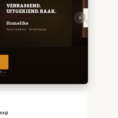
VERRASSEND.
DON
UITGEKIEND. RAAK.
DEC
Homelike
The 
Speciaalbier · Brokreacja
Amerik
→
en →
Stijl