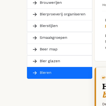
Brouwerijen
H
Bierproeverij organiseren
Bierstijlen
Smaakgroepen
Beer map
Bier glazen
Bieren
P
De