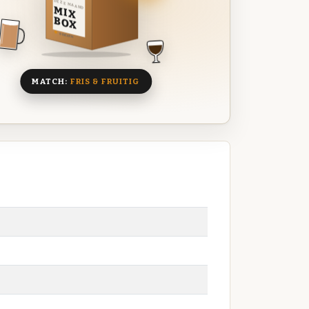
DEZE MAAND
MIX
BOX
8 BIEREN
MATCH:
FRIS & FRUITIG