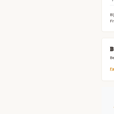
Bi
F
B
Be
F