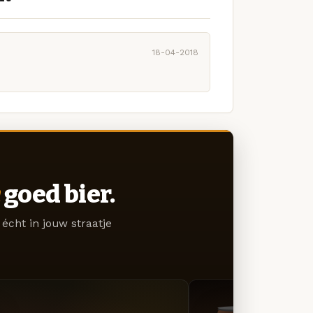
18-04-2018
goed bier.
écht in jouw straatje