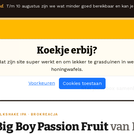
d.
T/m 10 augustus zijn we wat minder goed bereikbaar en kan je 
Koekje erbij?
dat zijn site super werkt en om lekker te grasduinen in we
honingwafels.
Voorkeuren
Cookies toestaan
Stel jouw box samen
ILKSHAKE IPA · BROKREACJA
Big Boy Passion Fruit
van 