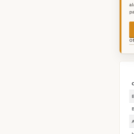
a
p
O
B