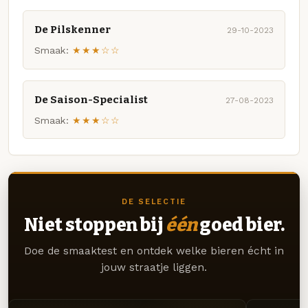
De Pilskenner
29-10-2023
Smaak:
★★★☆☆
De Saison-Specialist
27-08-2023
Smaak:
★★★☆☆
DE SELECTIE
Niet stoppen bij
één
goed bier.
Doe de smaaktest en ontdek welke bieren écht in
jouw straatje liggen.