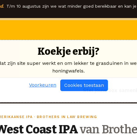
d.
T/m 10 augustus zijn we wat minder goed bereikbaar en kan je 
Koekje erbij?
dat zijn site super werkt en om lekker te grasduinen in we
honingwafels.
Voorkeuren
Cookies toestaan
Stel jouw box samen
MERIKAANSE IPA · BROTHERS IN LAW BREWING
West Coast IPA
van Brothe