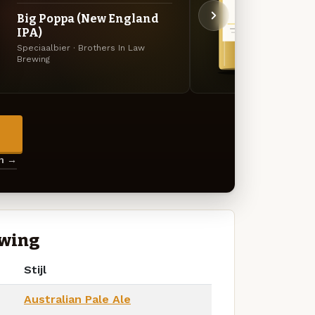
Big Poppa (New England
Blon
IPA)
Belgis
Speciaalbier · Brothers In Law
Brewin
Brewing
→
en →
ewing
Stijl
Australian Pale Ale