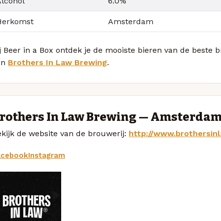
Alcohol
6.0%
Herkomst
Amsterdam
j Beer in a Box ontdek je de mooiste bieren van de beste 
an
Brothers In Law Brewing
.
rothers In Law Brewing — Amsterda
kijk de website van de brouwerij:
http://www.brothersin
acebook
Instagram