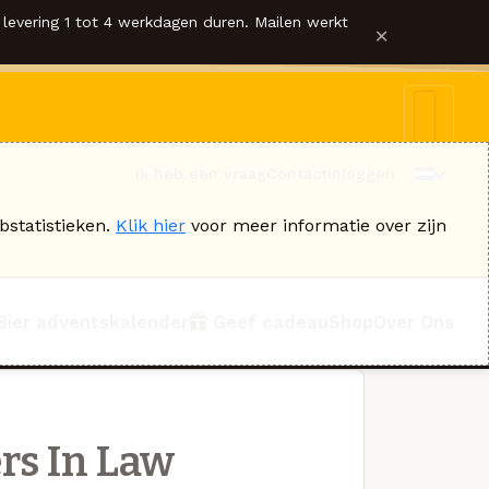
levering 1 tot 4 werkdagen duren. Mailen werkt
×
Ik heb een vraag
Contact
Inloggen
bstatistieken.
Klik hier
voor meer informatie over zijn
Bier adventskalender
Geef cadeau
Shop
Over Ons
rs In Law