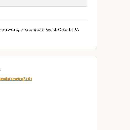
brouwers, zoals deze West Coast IPA
m
lawbrewing.nl/