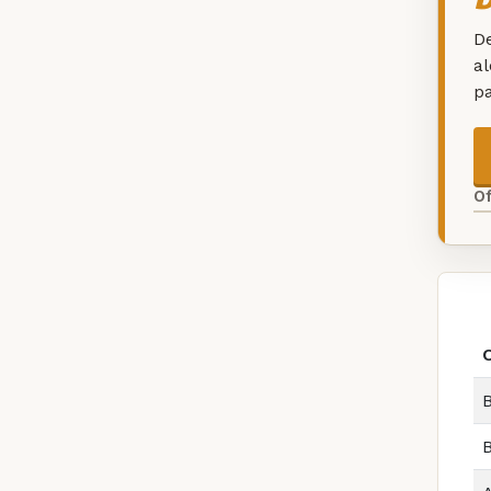
De
a
p
O
B