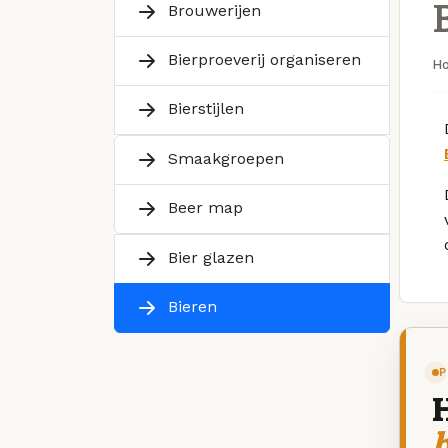
Brouwerijen
Bierproeverij organiseren
H
Bierstijlen
Smaakgroepen
Beer map
Bier glazen
Bieren
P