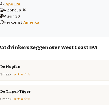
Type
IPA
Alcohol
6
Kleur
20
Herkomst
Amerika
at drinkers zeggen over West Coast IPA
De Hopfan
Smaak:
★★★☆☆
De Tripel-Tijger
Smaak:
★★★☆☆