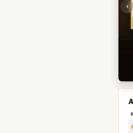
A
B
A