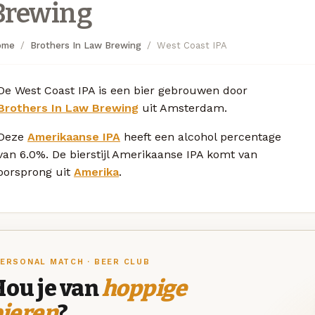
Brewing
ome
Brothers In Law Brewing
West Coast IPA
De West Coast IPA is een bier gebrouwen door
Brothers In Law Brewing
uit Amsterdam.
Deze
Amerikaanse IPA
heeft een alcohol percentage
van 6.0%. De bierstijl Amerikaanse IPA komt van
oorsprong uit
Amerika
.
ERSONAL MATCH · BEER CLUB
Hou je van
hoppige
bieren
?