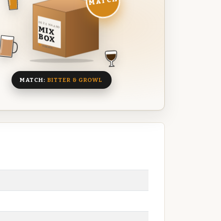
MATCH
DEZE MAAND
MIX
BOX
8 BIEREN
MATCH:
BITTER & GROWL