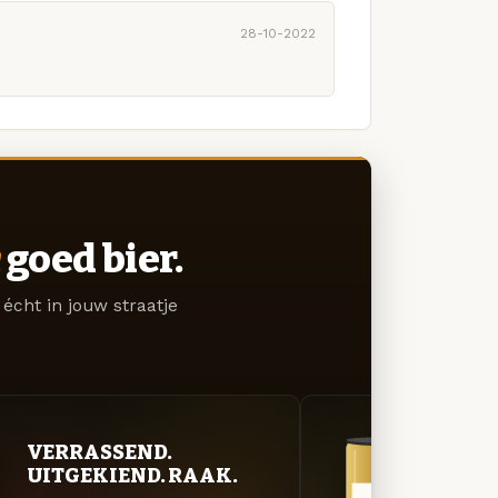
28-10-2022
goed bier.
écht in jouw straatje
VERRASSEND.
GOU
UITGEKIEND. RAAK.
ZAC