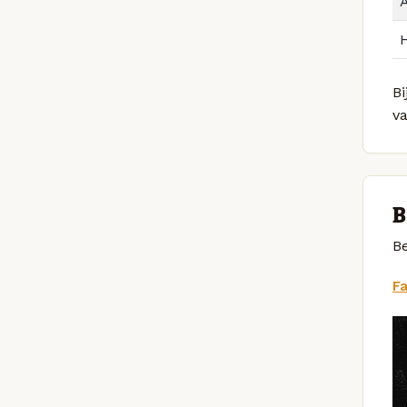
Bi
v
B
Be
F