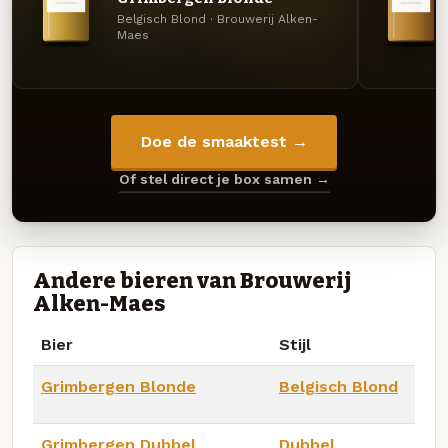
Belgisch Blond · Brouwerij Alken-
Maes
Doe de smaaktest →
Of stel direct je box samen →
Andere bieren van Brouwerij
Alken-Maes
Bier
Stijl
Grimbergen Blonde
Belgisch Blond
Grimbergen Dubbel
Dubbel