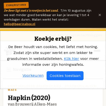
ZOMERSTAND
De Beer ligt met z'n voetjes in het zand.
T/m 10 augustus zijn
×
we wat minder goed bereikbaar en kan je levering 1 tot 4
werkdagen duren. Mailen werkt het snelst:
hello@beerinabox.nl
Ik heb een vraag
Contact
Inloggen
Koekje erbij?
De Beer houdt van cookies, het liefst met honing.
Zodat zijn site super werkt en om lekker te
grasduinen in webstatistieken.
Klik hier
voor meer
informatie over zijn honingwafels.
Navigatie
Voorkeuren
Cookies toestaan
LICHTGEKLEURD BELGISCH BIER · BROUWERIJ ALKEN-
MAES
Hapkin (2020)
van Brouwerij Alken-Maes