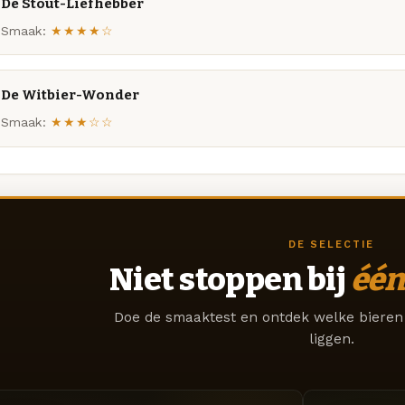
De Stout-Liefhebber
Smaak:
★★★★☆
De Witbier-Wonder
Smaak:
★★★☆☆
DE SELECTIE
Niet stoppen bij
één
Doe de smaaktest en ontdek welke bieren 
liggen.