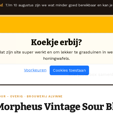
d.
T/m 10 augustus zijn we wat minder goed bereikbaar en kan je 
Koekje erbij?
dat zijn site super werkt en om lekker te grasduinen in we
honingwafels.
Voorkeuren
Cookies toestaan
Stel jouw box samen
OUR - OVERIG · BROUWERIJ ALVINNE
Morpheus Vintage Sour B