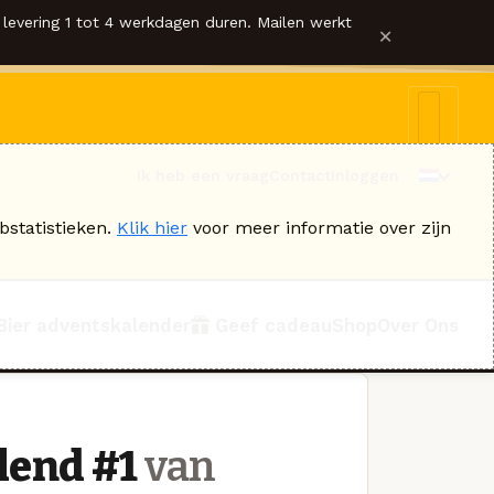
levering 1 tot 4 werkdagen duren. Mailen werkt
×
Ik heb een vraag
Contact
Inloggen
bstatistieken.
Klik hier
voor meer informatie over zijn
Bier adventskalender
Geef cadeau
Shop
Over Ons
lend #1
van