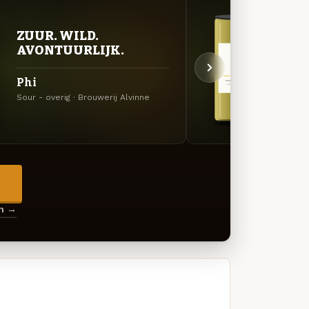
ZUUR. WILD.
ZUU
AVONTUURLIJK.
AVO
Phi
Ome
Sour - overig · Brouwerij Alvinne
Sour - 
→
en →