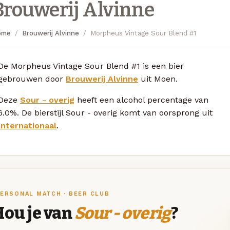
Brouwerij Alvinne
ome
Brouwerij Alvinne
Morpheus Vintage Sour Blend #1
De Morpheus Vintage Sour Blend #1 is een bier
gebrouwen door
Brouwerij Alvinne
uit Moen.
Deze
Sour - overig
heeft een alcohol percentage van
6.0%. De bierstijl Sour - overig komt van oorsprong uit
Internationaal
.
ERSONAL MATCH · BEER CLUB
Hou je van
Sour - overig
?