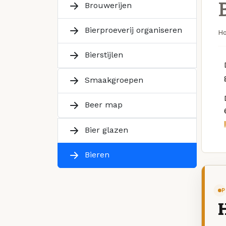
Brouwerijen
Bierproeverij organiseren
H
Bierstijlen
Smaakgroepen
Beer map
Bier glazen
Bieren
P