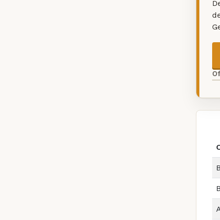
De
d
G
O
B