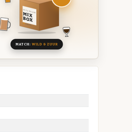
DEZE MAAND
MIX
BOX
8 BIEREN
MATCH:
WILD & ZUUR