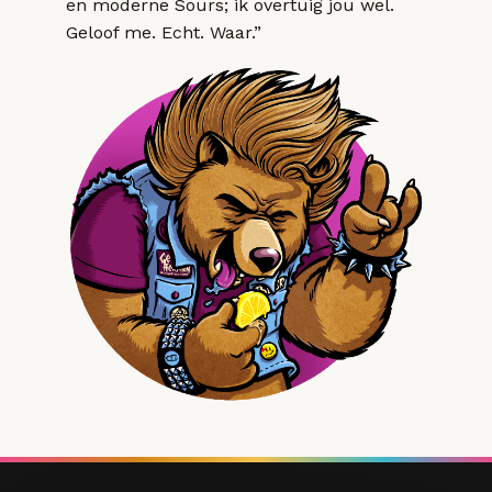
en moderne Sours; ik overtuig jou wel.
Geloof me. Echt. Waar.”