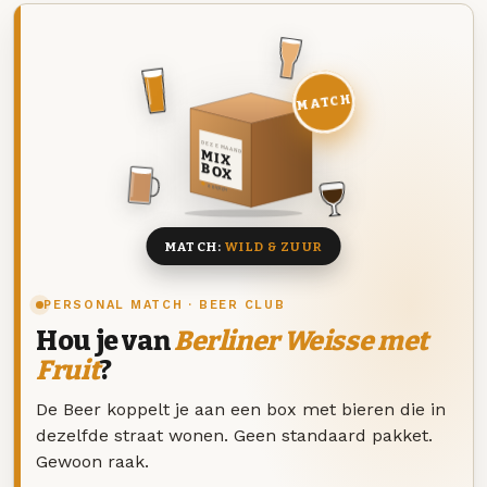
MATCH
DEZE MAAND
MIX
BOX
8 BIEREN
MATCH:
WILD & ZUUR
PERSONAL MATCH · BEER CLUB
Hou je van
Berliner Weisse met
Fruit
?
De Beer koppelt je aan een box met bieren die in
dezelfde straat wonen. Geen standaard pakket.
Gewoon raak.