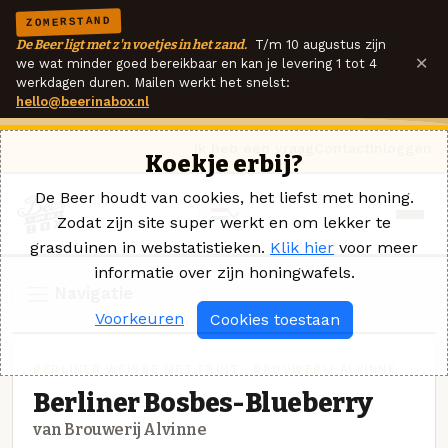
ZOMERSTAND
De Beer ligt met z'n voetjes in het zand.
T/m 10 augustus zijn
×
we wat minder goed bereikbaar en kan je levering 1 tot 4
werkdagen duren. Mailen werkt het snelst:
hello@beerinabox.nl
Ik heb een vraag
Contact
Inloggen
Koekje erbij?
De Beer houdt van cookies, het liefst met honing.
Zodat zijn site super werkt en om lekker te
grasduinen in webstatistieken.
Klik hier
voor meer
informatie over zijn honingwafels.
Navigatie
Voorkeuren
Cookies toestaan
BERLINER WEISSE MET FRUIT · BROUWERIJ ALVINNE
Berliner Bosbes-Blueberry
van Brouwerij Alvinne