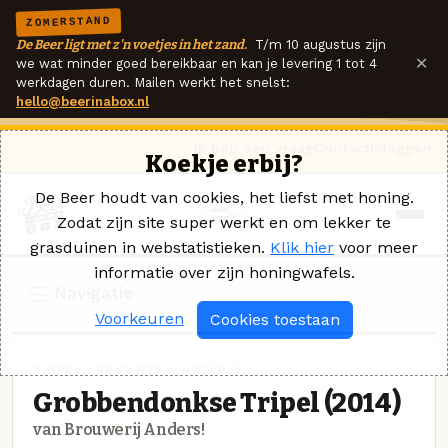
ZOMERSTAND
De Beer ligt met z'n voetjes in het zand.
T/m 10 augustus zijn
×
we wat minder goed bereikbaar en kan je levering 1 tot 4
werkdagen duren. Mailen werkt het snelst:
hello@beerinabox.nl
Ik heb een vraag
Contact
Inloggen
Koekje erbij?
De Beer houdt van cookies, het liefst met honing.
Zodat zijn site super werkt en om lekker te
grasduinen in webstatistieken.
Klik hier
voor meer
informatie over zijn honingwafels.
Navigatie
Voorkeuren
Cookies toestaan
TRIPEL · BROUWERIJ ANDERS!
Grobbendonkse Tripel (2014)
van Brouwerij Anders!