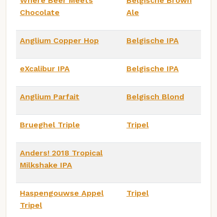
Where Beer Meets
Belgische Brown
Chocolate
Ale
Anglium Copper Hop
Belgische IPA
eXcalibur IPA
Belgische IPA
Anglium Parfait
Belgisch Blond
Brueghel Triple
Tripel
Anders! 2018 Tropical
Milkshake IPA
Haspengouwse Appel
Tripel
Tripel