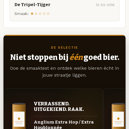
De Tripel-Tijger
13-02-2016
Smaak:
★☆☆☆☆
DE SELECTIE
Niet stoppen bij
één
goed bier.
Doe de smaaktest en ontdek welke bieren écht in
jouw straatje liggen.
VERRASSEND.
UITGEKIEND. RAAK.
Anglium Extra Hop / Extra
Houblonnée