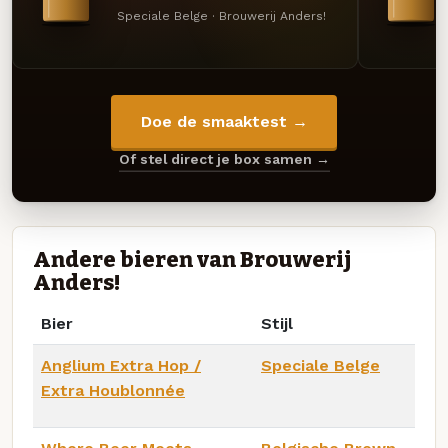
Speciale Belge · Brouwerij Anders!
Doe de smaaktest →
Of stel direct je box samen →
Andere bieren van Brouwerij
Anders!
Bier
Stijl
Anglium Extra Hop /
Speciale Belge
Extra Houblonnée