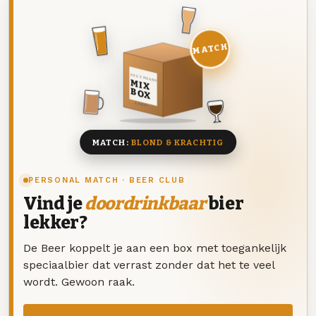
MATCH
DEZE MAAND
MIX
BOX
8 BIEREN
MATCH:
BLOND & KRACHTIG
PERSONAL MATCH · BEER CLUB
Vind je
doordrinkbaar
bier
lekker?
De Beer koppelt je aan een box met toegankelijk
speciaalbier dat verrast zonder dat het te veel
wordt. Gewoon raak.