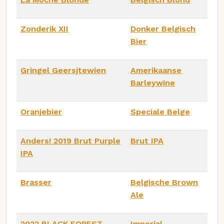
Zonderik XII
Donker Belgisch
Bier
Gringel Geersjtewien
Amerikaanse
Barleywine
Oranjebier
Speciale Belge
Anders! 2019 Brut Purple
Brut IPA
IPA
Brasser
Belgische Brown
Ale
2022 BLACK FOREST
Imperial